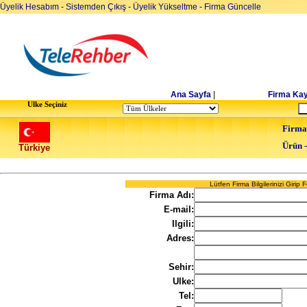
Üyelik Hesabım
-
Sistemden Çıkış
-
Üyelik Yükseltme
-
Firma Güncelle
Ana Sayfa
|
Firma Kay
Ulke Seçiniz
Firma
Ürün 
Türkiye
Lütfen Firma Bilgilerinizi Girip
Firma Adı:
E-mail:
Ilgili:
Adres:
Sehir:
Ulke:
Tel: