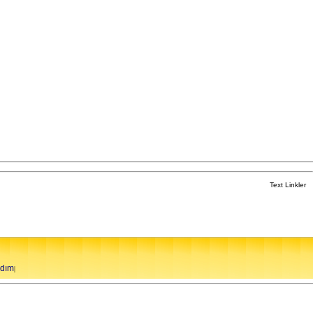
Text Linkler
rdım
|