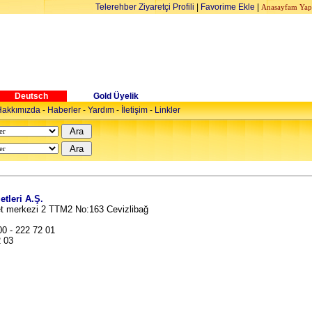
Telerehber Ziyaretçi Profili
|
Favorime Ekle
|
Anasayfam Yap
Deutsch
Gold Üyelik
akkımızda
-
Haberler
-
Yardım
-
İletişim
-
Linkler
etleri A.Ş.
et merkezi 2 TTM2 No:163 Cevizlibağ
00 - 222 72 01
2 03