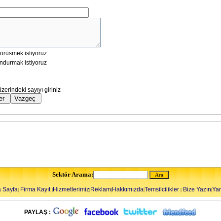
örüsmek istiyoruz
ndurmak istiyoruz
üzerindeki sayıyı giriniz
Sektör Arama:
 Sayfa
Firma Kayıt
Hizmetlerimiz
Reklam
Hakkımızda
Temsilcilikler
Bize Yazın
Ya
|
|
|
|
|
|
|
PAYLAŞ :