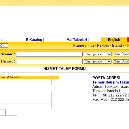
ıt
|
E-Katalog
|
Mal Talepleri
|
English
Hizmetlerimiz
-
Reklam
-
Istatistik
-
H
 Arama
:
- Hizmet
:
HIZMET TALEP FORMU
 Formu Gönderiniz..
POSTA ADRESİ
Telmar Iletişim Hizm
Adres: Topkapı Ticar
Topkapı Istanbul
Tel : +90 212 222 72 
Fax: +90 - 212 222 7