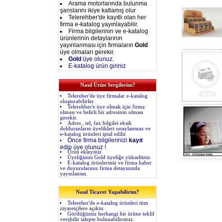
Arama motorlarında bulunma
şanslarını ikiye katlamış olur
Telerehber'de kayıtlı olan her
firma e-katalog yayınlayabilir.
Firma bilgilerinin ve e-katalog
ürünlerinin detaylarının
yayınlanması için firmaların
Gold
üye olmaları gerekir.
Gold
üye olunuz.
E-katalog ürün giriniz
Nasıl Ürün Sergilerim?
Telereher'de üye firmalar e-katalog
oluşturabilirler.
Telerehber'e üye olmak için firma
olması ve belirli bir adresinin olması
gerekir.
Adres , tel, fax bilgilei eksik
dolduranların üyelikleri onaylanmaz ve
e-katalog ürünleri iptal edilir.
Önce firma bilgilerinizi
kayıt
edip üye olunuz !
Ürün ekleyiniz
Üyeliğinizi Gold üyeliğe yükseltiniz
E-katalog ürünleriniz ve firma haber
ve duyurularınız firma detayınızda
yayınlansın.
Nasıl Ticaret Yapabilirim?
Telereher'de e-katalog ürünleri tüm
ziyaretçilere açıktır.
Gördüğünüz herhangi bir ürüne teklif
verebilir talepte bulunabilirsiniz.