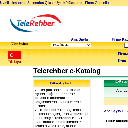
Üyelik Hesabım
-
Sistemden Çıkış
-
Üyelik Yükseltme
-
Firma Güncelle
Ana Sayfa
|
Firma Kay
Ulke Seçiniz
Firma
Ürün 
Türkiye
Telerehber e-Katalog
E-Kata
E-Katalog Nedir?
Her gün onbinlerce kişinin
Aranac
ziyaret ettiği Telerehberde
firmaların ürünlerini de
sergilemelerini olanak veren bir
hizmettir.
10 ürünlük e-katalog, firma
Ana Sayfa
>
E-
hakkında bilgiler, ürün ve hizmetler
bölümleriyle Telerehber'e kayıt
3 ürün bulund
olan firmalar tam bir internet e-
ticaret hizmeti almış olurlar.