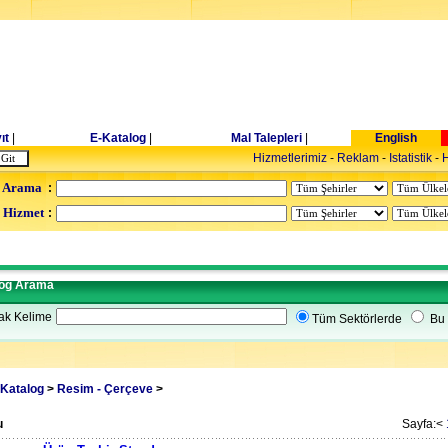
ıt
|
E-Katalog
|
Mal Talepleri
|
English
Hizmetlerimiz
-
Reklam
-
Istatistik
-
H
 Arama
:
- Hizmet
:
log Arama
ak Kelime
Tüm Sektörlerde
Bu 
Katalog
>
Resim - Çerçeve
>
u
Sayfa:<