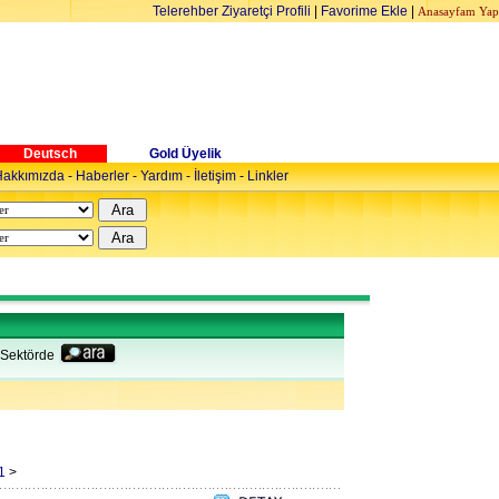
Telerehber Ziyaretçi Profili
|
Favorime Ekle
|
Anasayfam Yap
Deutsch
Gold Üyelik
akkımızda
-
Haberler
-
Yardım
-
İletişim
-
Linkler
Sektörde
1
>