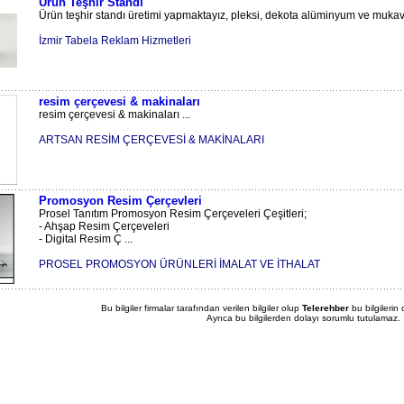
Ürün Teşhir Standı
Ürün teşhir standı üretimi yapmaktayız, pleksi, dekota alüminyum ve mukav
İzmir Tabela Reklam Hizmetleri
resim çerçevesi & makinaları
resim çerçevesi & makinaları ...
ARTSAN RESİM ÇERÇEVESİ & MAKİNALARI
Promosyon Resim Çerçevleri
Prosel Tanıtım Promosyon Resim Çerçeveleri Çeşitleri;
- Ahşap Resim Çerçeveleri
- Digital Resim Ç ...
PROSEL PROMOSYON ÜRÜNLERİ İMALAT VE İTHALAT
Bu bilgiler firmalar tarafından verilen bilgiler olup
Telerehber
bu bilgilerin
Ayrıca bu bilgilerden dolayı sorumlu tutulamaz.