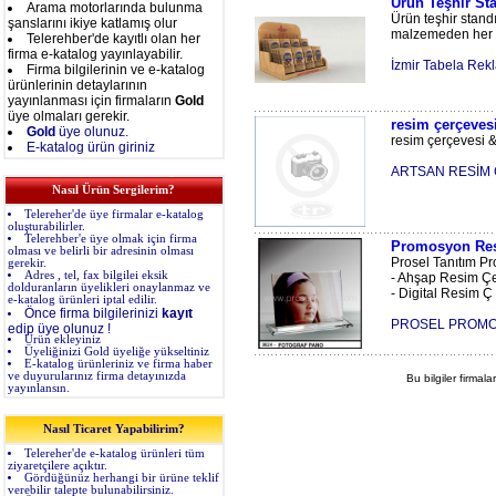
Ürün Teşhir St
Arama motorlarında bulunma
Ürün teşhir stan
şanslarını ikiye katlamış olur
malzemeden her çe
Telerehber'de kayıtlı olan her
firma e-katalog yayınlayabilir.
İzmir Tabela Rek
Firma bilgilerinin ve e-katalog
ürünlerinin detaylarının
yayınlanması için firmaların
Gold
üye olmaları gerekir.
resim çerçeves
Gold
üye olunuz.
resim çerçevesi & 
E-katalog ürün giriniz
ARTSAN RESİM 
Nasıl Ürün Sergilerim?
Telereher'de üye firmalar e-katalog
oluşturabilirler.
Telerehber'e üye olmak için firma
Promosyon Res
olması ve belirli bir adresinin olması
Prosel Tanıtım P
gerekir.
Adres , tel, fax bilgilei eksik
- Ahşap Resim Çe
dolduranların üyelikleri onaylanmaz ve
- Digital Resim Ç .
e-katalog ürünleri iptal edilir.
Önce firma bilgilerinizi
kayıt
PROSEL PROMOS
edip üye olunuz !
Ürün ekleyiniz
Üyeliğinizi Gold üyeliğe yükseltiniz
E-katalog ürünleriniz ve firma haber
ve duyurularınız firma detayınızda
Bu bilgiler firmala
yayınlansın.
Nasıl Ticaret Yapabilirim?
Telereher'de e-katalog ürünleri tüm
ziyaretçilere açıktır.
Gördüğünüz herhangi bir ürüne teklif
verebilir talepte bulunabilirsiniz.