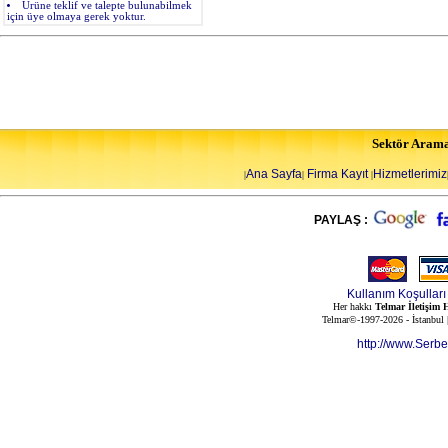
Ürüne teklif ve talepte bulunabilmek
için üye olmaya gerek yoktur.
Sektör Aram
Ana Sayfa
Firma Kayıt
Hizmetlerimiz
|
|
|
PAYLAŞ :
Kullanım Koşulları
Her hakkı
Telmar İletişim H
Telmar©-1997-2026 - İstanbul
http://www.Serb