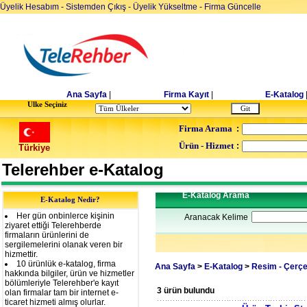
Üyelik Hesabım
-
Sistemden Çıkış
-
Üyelik Yükseltme
-
Firma Güncelle
Ana Sayfa
|
Firma Kayıt
|
E-Katalog
Ulke Seçiniz
Firma Arama
:
Ürün - Hizmet
:
Türkiye
Telerehber e-Katalog
E-Katalog Arama
E-Katalog Nedir?
Her gün onbinlerce kişinin
Aranacak Kelime
ziyaret ettiği Telerehberde
firmaların ürünlerini de
sergilemelerini olanak veren bir
hizmettir.
10 ürünlük e-katalog, firma
Ana Sayfa
>
E-Katalog
>
Resim - Çerç
hakkında bilgiler, ürün ve hizmetler
bölümleriyle Telerehber'e kayıt
3 ürün bulundu
olan firmalar tam bir internet e-
ticaret hizmeti almış olurlar.