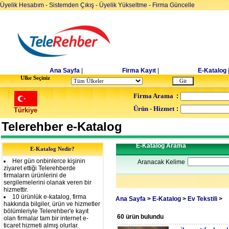
Üyelik Hesabım
-
Sistemden Çıkış
-
Üyelik Yükseltme
-
Firma Güncelle
Ana Sayfa
|
Firma Kayıt
|
E-Katalog
Ulke Seçiniz
Firma Arama
:
Ürün - Hizmet
:
Türkiye
Telerehber e-Katalog
E-Katalog Arama
E-Katalog Nedir?
Her gün onbinlerce kişinin
Aranacak Kelime
ziyaret ettiği Telerehberde
firmaların ürünlerini de
sergilemelerini olanak veren bir
hizmettir.
10 ürünlük e-katalog, firma
Ana Sayfa
>
E-Katalog
>
Ev Tekstili
>
hakkında bilgiler, ürün ve hizmetler
bölümleriyle Telerehber'e kayıt
60 ürün bulundu
olan firmalar tam bir internet e-
ticaret hizmeti almış olurlar.