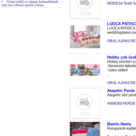
Ürüne teklif ve talepte bulunabilmek
MODESA Testil S
için üye olmaya gerek yoktur.
LUOCA PATISCA
LUOCA PATISCA tek-
weddingdekor.com 
ORAL AJANS RE
Hobby çok özel
Hobby ürünleri ç
-Nevresim takımla
-Uyku setleri
...
ORAL AJANS RE
Ataşehir Perde
Ataşehir stor perde
ARMONİ PERDE
Bamlu Havlu
Rengarenk kaliteli