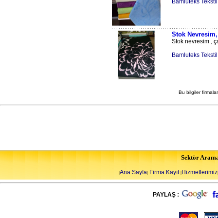
Bamluteks Tekstil
Stok Nevresim,
Stok nevresim , çar
Bamluteks Tekstil
Bu bilgiler firmala
Sektör Aram
Ana Sayfa
Firma Kayıt
Hizmetlerimiz
|
|
|
PAYLAŞ :