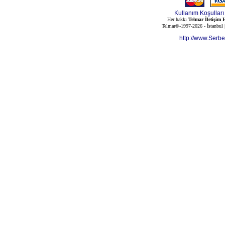
Kullanım Koşulları
Her hakkı
Telmar İletişim H
Telmar©-1997-2026 - İstanbul
http://www.Serb