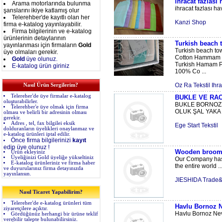
ihracat fazlası
Arama motorlarında bulunma
ihracat fazlası h
şanslarını ikiye katlamış olur
Telerehber'de kayıtlı olan her
Kanzi Shop
firma e-katalog yayınlayabilir.
Firma bilgilerinin ve e-katalog
ürünlerinin detaylarının
Turkish beach 
yayınlanması için firmaların
Gold
Turkish beach to
üye olmaları gerekir.
Cotton Hammam 
Gold
üye olunuz.
Turkish Hamam P
E-katalog ürün giriniz
100% Co ...
Oz Ra Tekstil Ihr
Nasıl Ürün Sergilerim?
Telereher'de üye firmalar e-katalog
BUKLE VE RA
oluşturabilirler.
BUKLE BORNOZ
Telerehber'e üye olmak için firma
OLUK ŞAL YAKA 
olması ve belirli bir adresinin olması
gerekir.
Adres , tel, fax bilgilei eksik
Ege Start Tekstil
dolduranların üyelikleri onaylanmaz ve
e-katalog ürünleri iptal edilir.
Önce firma bilgilerinizi
kayıt
edip üye olunuz !
Wooden broom
Ürün ekleyiniz
Üyeliğinizi Gold üyeliğe yükseltiniz
Our Company has
E-katalog ürünleriniz ve firma haber
the entire world ..
ve duyurularınız firma detayınızda
yayınlansın.
JIESHIDA Trade&
Nasıl Ticaret Yapabilirim?
Telereher'de e-katalog ürünleri tüm
Havlu Bornoz 
ziyaretçilere açıktır.
Havlu Bornoz Nev
Gördüğünüz herhangi bir ürüne teklif
verebilir talepte bulunabilirsiniz.