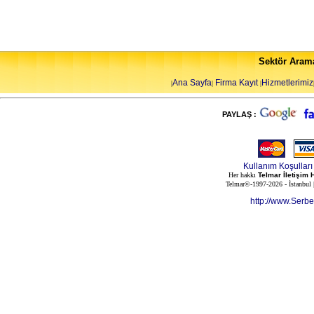
Sektör Aram
Ana Sayfa
Firma Kayıt
Hizmetlerimiz
|
|
|
PAYLAŞ :
Kullanım Koşulları
Her hakkı
Telmar İletişim 
Telmar©-1997-2026 - İstanbul
http://www.Serb