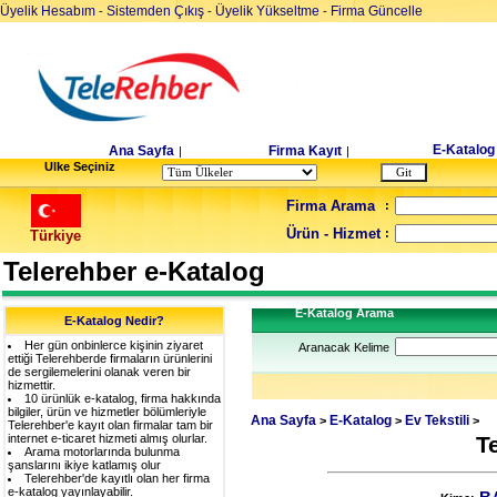
Üyelik Hesabım
Sistemden Çıkış
Üyelik Yükseltme
Firma Güncelle
-
-
-
E-Katalog
Ana Sayfa
Firma Kayıt
|
|
Ulke Seçiniz
Firma Arama
:
Ürün - Hizmet
:
Türkiye
Telerehber e-Katalog
E-Katalog Arama
E-Katalog Nedir?
Her gün onbinlerce kişinin ziyaret
Aranacak Kelime
ettiği Telerehberde firmaların ürünlerini
de sergilemelerini olanak veren bir
hizmettir.
10 ürünlük e-katalog, firma hakkında
bilgiler, ürün ve hizmetler bölümleriyle
Ana Sayfa
E-Katalog
Ev Tekstili
>
>
>
Telerehber'e kayıt olan firmalar tam bir
internet e-ticaret hizmeti almış olurlar.
T
Arama motorlarında bulunma
şanslarını ikiye katlamış olur
Telerehber'de kayıtlı olan her firma
e-katalog yayınlayabilir.