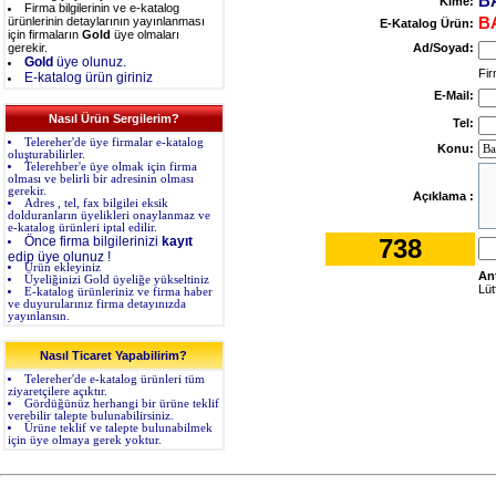
B
Kime:
Firma bilgilerinin ve e-katalog
ürünlerinin detaylarının yayınlanması
B
E-Katalog Ürün:
için firmaların
Gold
üye olmaları
gerekir.
Ad/Soyad:
Gold
üye olunuz.
Fir
E-katalog ürün giriniz
E-Mail:
Nasıl Ürün Sergilerim?
Tel:
Telereher'de üye firmalar e-katalog
Konu:
oluşturabilirler.
Telerehber'e üye olmak için firma
olması ve belirli bir adresinin olması
gerekir.
Açıklama :
Adres , tel, fax bilgilei eksik
dolduranların üyelikleri onaylanmaz ve
e-katalog ürünleri iptal edilir.
Önce firma bilgilerinizi
kayıt
738
edip üye olunuz !
Ürün ekleyiniz
An
Üyeliğinizi Gold üyeliğe yükseltiniz
Lüt
E-katalog ürünleriniz ve firma haber
ve duyurularınız firma detayınızda
yayınlansın.
Nasıl Ticaret Yapabilirim?
Telereher'de e-katalog ürünleri tüm
ziyaretçilere açıktır.
Gördüğünüz herhangi bir ürüne teklif
verebilir talepte bulunabilirsiniz.
Ürüne teklif ve talepte bulunabilmek
için üye olmaya gerek yoktur.