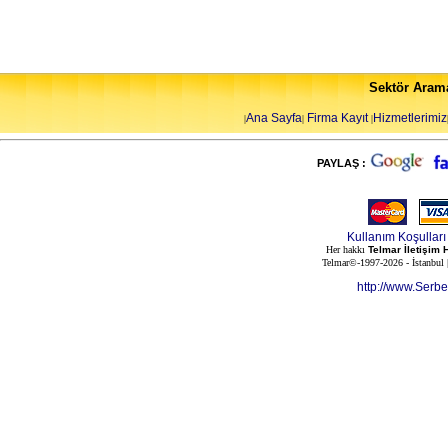
Sektör Aram
Ana Sayfa
Firma Kayıt
Hizmetlerimiz
|
|
|
PAYLAŞ :
Kullanım Koşulları
Her hakkı
Telmar İletişim 
Telmar©-1997-2026 - İstanbul
http://www.Serb