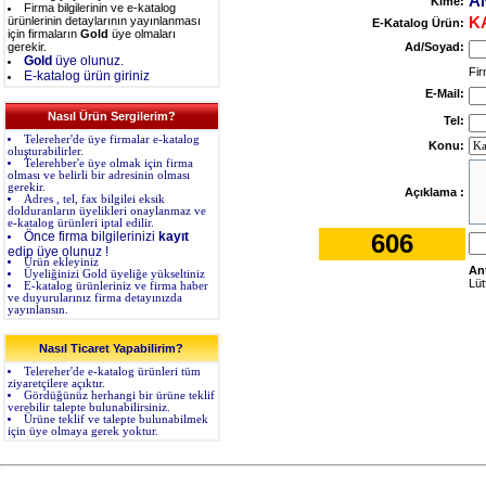
A
Kime:
Firma bilgilerinin ve e-katalog
ürünlerinin detaylarının yayınlanması
K
E-Katalog Ürün:
için firmaların
Gold
üye olmaları
gerekir.
Ad/Soyad:
Gold
üye olunuz.
Fir
E-katalog ürün giriniz
E-Mail:
Nasıl Ürün Sergilerim?
Tel:
Telereher'de üye firmalar e-katalog
Konu:
oluşturabilirler.
Telerehber'e üye olmak için firma
olması ve belirli bir adresinin olması
gerekir.
Açıklama :
Adres , tel, fax bilgilei eksik
dolduranların üyelikleri onaylanmaz ve
e-katalog ürünleri iptal edilir.
Önce firma bilgilerinizi
kayıt
606
edip üye olunuz !
Ürün ekleyiniz
An
Üyeliğinizi Gold üyeliğe yükseltiniz
Lüt
E-katalog ürünleriniz ve firma haber
ve duyurularınız firma detayınızda
yayınlansın.
Nasıl Ticaret Yapabilirim?
Telereher'de e-katalog ürünleri tüm
ziyaretçilere açıktır.
Gördüğünüz herhangi bir ürüne teklif
verebilir talepte bulunabilirsiniz.
Ürüne teklif ve talepte bulunabilmek
için üye olmaya gerek yoktur.