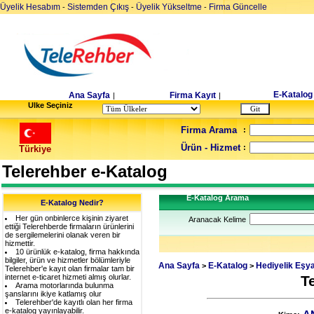
Üyelik Hesabım
Sistemden Çıkış
Üyelik Yükseltme
Firma Güncelle
-
-
-
E-Katalog
Ana Sayfa
Firma Kayıt
|
|
Ulke Seçiniz
Firma Arama
:
Ürün - Hizmet
:
Türkiye
Telerehber e-Katalog
E-Katalog Arama
E-Katalog Nedir?
Her gün onbinlerce kişinin ziyaret
Aranacak Kelime
ettiği Telerehberde firmaların ürünlerini
de sergilemelerini olanak veren bir
hizmettir.
10 ürünlük e-katalog, firma hakkında
bilgiler, ürün ve hizmetler bölümleriyle
Ana Sayfa
E-Katalog
Hediyelik Eşy
>
>
Telerehber'e kayıt olan firmalar tam bir
internet e-ticaret hizmeti almış olurlar.
T
Arama motorlarında bulunma
şanslarını ikiye katlamış olur
Telerehber'de kayıtlı olan her firma
e-katalog yayınlayabilir.