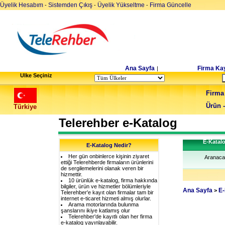
Üyelik Hesabım
Sistemden Çıkış
Üyelik Yükseltme
Firma Güncelle
-
-
-
Ana Sayfa
Firma Kay
|
Ulke Seçiniz
Firma
Ürün 
Türkiye
Telerehber e-Katalog
E-Katal
E-Katalog Nedir?
Her gün onbinlerce kişinin ziyaret
Aranaca
ettiği Telerehberde firmaların ürünlerini
de sergilemelerini olanak veren bir
hizmettir.
10 ürünlük e-katalog, firma hakkında
bilgiler, ürün ve hizmetler bölümleriyle
Ana Sayfa
E-
>
Telerehber'e kayıt olan firmalar tam bir
internet e-ticaret hizmeti almış olurlar.
Arama motorlarında bulunma
şanslarını ikiye katlamış olur
Telerehber'de kayıtlı olan her firma
e-katalog yayınlayabilir.