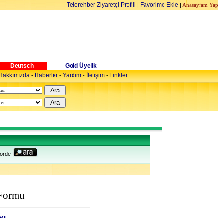
Telerehber Ziyaretçi Profili
Favorime Ekle
|
|
Anasayfam Yap
Deutsch
Gold Üyelik
Hakkımızda
Haberler
Yardım
İletişim
Linkler
-
-
-
-
örde
 Formu