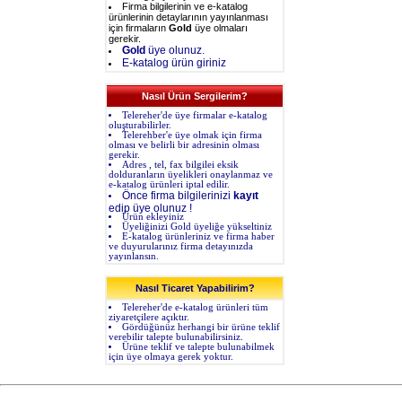
Firma bilgilerinin ve e-katalog
ürünlerinin detaylarının yayınlanması
için firmaların
Gold
üye olmaları
gerekir.
Gold
üye olunuz.
E-katalog ürün giriniz
Nasıl Ürün Sergilerim?
Telereher'de üye firmalar e-katalog
oluşturabilirler.
Telerehber'e üye olmak için firma
olması ve belirli bir adresinin olması
gerekir.
Adres , tel, fax bilgilei eksik
dolduranların üyelikleri onaylanmaz ve
e-katalog ürünleri iptal edilir.
Önce firma bilgilerinizi
kayıt
edip üye olunuz !
Ürün ekleyiniz
Üyeliğinizi Gold üyeliğe yükseltiniz
E-katalog ürünleriniz ve firma haber
ve duyurularınız firma detayınızda
yayınlansın.
Nasıl Ticaret Yapabilirim?
Telereher'de e-katalog ürünleri tüm
ziyaretçilere açıktır.
Gördüğünüz herhangi bir ürüne teklif
verebilir talepte bulunabilirsiniz.
Ürüne teklif ve talepte bulunabilmek
için üye olmaya gerek yoktur.