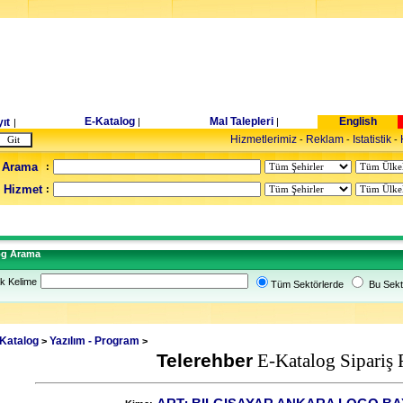
E-Katalog
Mal Talepleri
English
ıt
|
|
|
Hizmetlerimiz
Reklam
Istatistik
-
-
-
 Arama
:
- Hizmet
:
og Arama
k Kelime
Tüm Sektörlerde
Bu Sekt
Katalog
Yazılım - Program
>
>
Telerehber
E-Katalog Sipariş