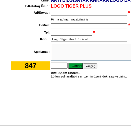
ARTı BILGISAYAR ANKARA LOGO BA
Kime:
LOGO TIGER PLUS
E-Katalog Ürün:
*
Ad/Soyad:
Firma adınızı yazabilirsiniz.
*
E-Mail:
*
Tel:
Konu:
Açıklama :
847
Anti-Spam Sistem.
Lütfen sol taraftaki sarı zemin üzerindeki sayıyı giriniz