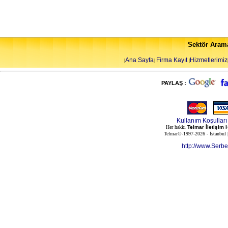
Sektör Aram
Ana Sayfa
Firma Kayıt
Hizmetlerimiz
|
|
|
PAYLAŞ :
Kullanım Koşulları
Her hakkı
Telmar İletişim 
Telmar©-1997-2026 - İstanbul
http://www.Serb