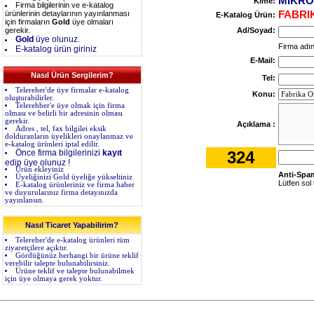
MIKROS
Kime:
Firma bilgilerinin ve e-katalog
ürünlerinin detaylarının yayınlanması
FABRI
E-Katalog Ürün:
için firmaların
Gold
üye olmaları
gerekir.
Ad/Soyad:
Gold
üye olunuz.
Firma adını
E-katalog ürün giriniz
E-Mail:
Nasıl Ürün Sergilerim?
Tel:
Telereher'de üye firmalar e-katalog
Konu:
oluşturabilirler.
Telerehber'e üye olmak için firma
olması ve belirli bir adresinin olması
gerekir.
Açıklama :
Adres , tel, fax bilgilei eksik
dolduranların üyelikleri onaylanmaz ve
e-katalog ürünleri iptal edilir.
Önce firma bilgilerinizi
kayıt
324
edip üye olunuz !
Ürün ekleyiniz
Anti-Spa
Üyeliğinizi Gold üyeliğe yükseltiniz
Lütfen sol 
E-katalog ürünleriniz ve firma haber
ve duyurularınız firma detayınızda
yayınlansın.
Nasıl Ticaret Yapabilirim?
Telereher'de e-katalog ürünleri tüm
ziyaretçilere açıktır.
Gördüğünüz herhangi bir ürüne teklif
verebilir talepte bulunabilirsiniz.
Ürüne teklif ve talepte bulunabilmek
için üye olmaya gerek yoktur.