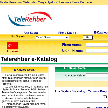
Üyelik Hesabım
Sistemden Çıkış
Üyelik Yükseltme
Firma Güncelle
-
-
-
E-Katalog
Ana Sayfa
Firma Kayıt
|
|
Ulke Seçiniz
Firma Arama
:
Ürün - Hizmet
:
Türkiye
Telerehber e-Katalog
E-Katalog Arama
E-Katalog Nedir?
Her gün onbinlerce kişinin ziyaret
Aranacak Kelime
ettiği Telerehberde firmaların ürünlerini
de sergilemelerini olanak veren bir
hizmettir.
10 ürünlük e-katalog, firma hakkında
bilgiler, ürün ve hizmetler bölümleriyle
Ana Sayfa
E-Katalog
Yazılım - Prog
>
>
Telerehber'e kayıt olan firmalar tam bir
internet e-ticaret hizmeti almış olurlar.
T
Arama motorlarında bulunma
şanslarını ikiye katlamış olur
Telerehber'de kayıtlı olan her firma
e-katalog yayınlayabilir.