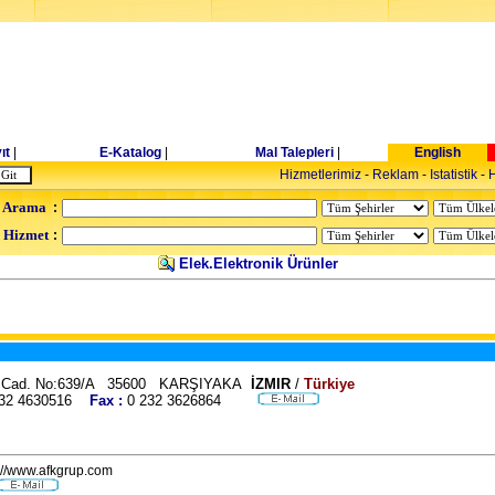
ıt
|
E-Katalog
|
Mal Talepleri
|
English
Hizmetlerimiz
-
Reklam
-
Istatistik
-
H
 Arama
:
- Hizmet
:
Elek.Elektronik Ürünler
u Cad. No:639/A 35600 KARŞIYAKA
İZMIR
/
Türkiye
532 4630516
Fax :
0 232 3626864
://www.afkgrup.com