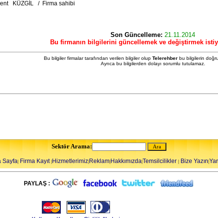
ent KÜZGİL / Firma sahibi
Son Güncelleme:
21.11.2014
Bu firmanın bilgilerini güncellemek ve değiştirmek isti
Bu bilgiler firmalar tarafından verilen bilgiler olup
Telerehber
bu bilgilerin doğr
Ayrıca bu bilgilerden dolayı sorumlu tutulamaz.
Sektör Arama:
 Sayfa
Firma Kayıt
Hizmetlerimiz
Reklam
Hakkımızda
Temsilcilikler
Bize Yazın
Ya
|
|
|
|
|
|
|
PAYLAŞ :