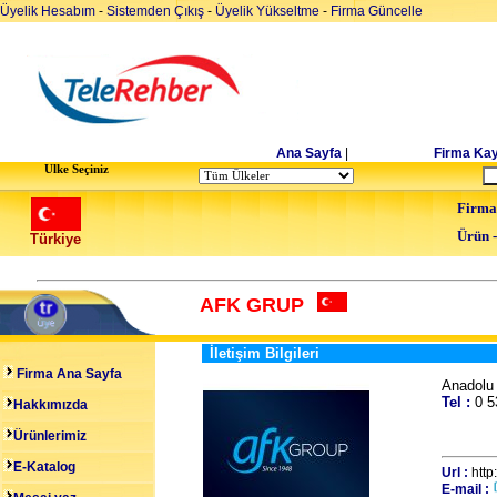
Üyelik Hesabım
-
Sistemden Çıkış
-
Üyelik Yükseltme
-
Firma Güncelle
Ana Sayfa
|
Firma Kay
Ulke Seçiniz
Firma
Ürün 
Türkiye
AFK GRUP
İletişim Bilgileri
Firma Ana Sayfa
Anadol
Tel :
0 
Hakkımızda
Ürünlerimiz
E-Katalog
Url :
http
E-mail :