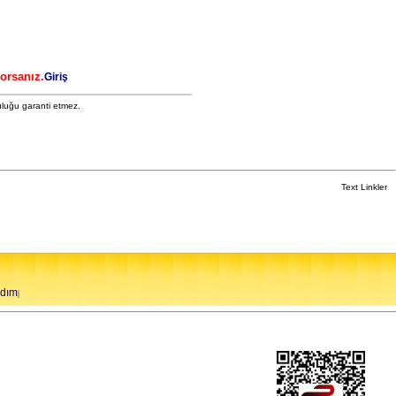
yorsanız.
Giriş
uluğu garanti etmez.
Text Linkler
rdım
|