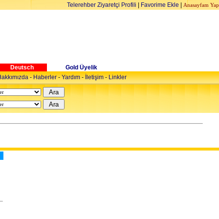
Telerehber Ziyaretçi Profili
|
Favorime Ekle
|
Anasayfam Yap
Deutsch
Gold Üyelik
akkımızda
-
Haberler
-
Yardım
-
İletişim
-
Linkler