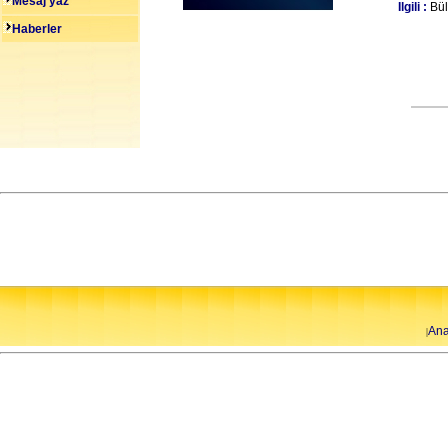
Mesaj yaz
Ilgili :
Bül
Haberler
Ana
|