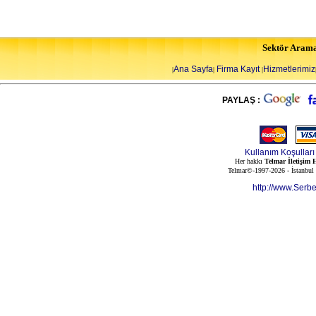
Sektör Aram
Ana Sayfa
Firma Kayıt
Hizmetlerimiz
|
|
|
PAYLAŞ :
Kullanım Koşulları
Her hakkı
Telmar İletişim H
Telmar©-1997-2026 - İstanbul
http://www.Serb