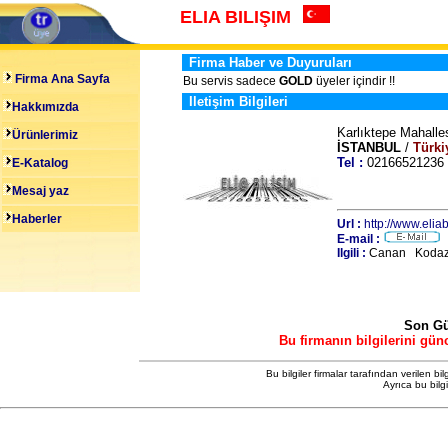
ELIA BILIŞIM
Firma Haber ve Duyuruları
Firma Ana Sayfa
Bu servis sadece
GOLD
üyeler içindir !!
Iletişim Bilgileri
Hakkımızda
Karlıktepe Mahall
Ürünlerimiz
İSTANBUL
/
Türki
Tel :
021665212
E-Katalog
Mesaj yaz
Haberler
Url :
http://www.elia
E-mail :
Ilgili :
Canan Kodaz /
Son Gü
Bu firmanın bilgilerini gün
Bu bilgiler firmalar tarafından verilen bil
Ayrıca bu bilg