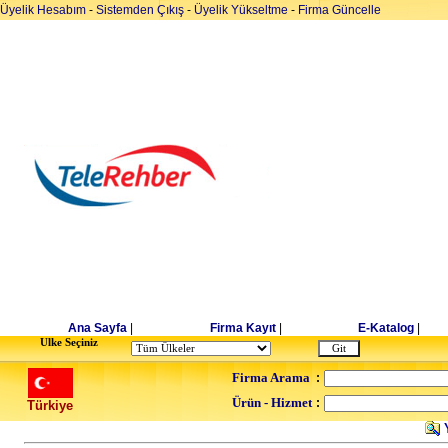
Üyelik Hesabım
-
Sistemden Çıkış
-
Üyelik Yükseltme
-
Firma Güncelle
Ana Sayfa
|
Firma Kayıt
|
E-Katalog
|
Ulke Seçiniz
Firma Arama
:
Ürün - Hizmet
:
Türkiye
Y