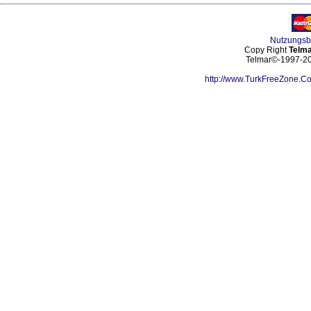
Nutzungs
Copy Right
Telma
Telmar©-1997-202
http://www.TurkFreeZone.C