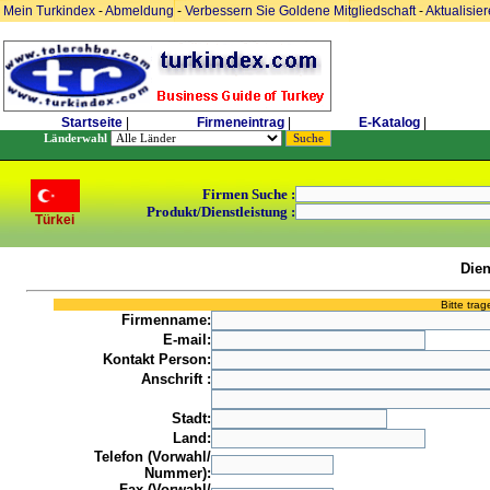
Mein Turkindex
-
Abmeldung
-
Verbessern Sie Goldene Mitgliedschaft
-
Aktualisie
Startseite
|
Firmeneintrag
|
E-Katalog
|
Länderwahl
Firmen Suche :
Produkt/Dienstleistung :
Türkei
Dien
Bitte tra
Firmenname:
E-mail:
Kontakt Person:
Anschrift :
Stadt:
Land:
Telefon (Vorwahl/
Nummer):
Fax (Vorwahl/