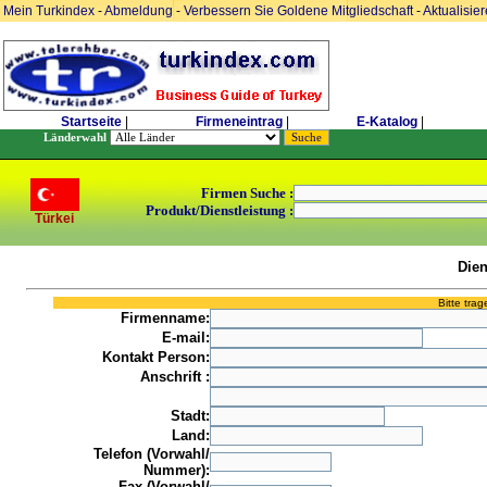
Mein Turkindex
-
Abmeldung
-
Verbessern Sie Goldene Mitgliedschaft
-
Aktualisie
Startseite
|
Firmeneintrag
|
E-Katalog
|
Länderwahl
Firmen Suche :
Produkt/Dienstleistung :
Türkei
Dien
Bitte tra
Firmenname:
E-mail:
Kontakt Person:
Anschrift :
Stadt:
Land:
Telefon (Vorwahl/
Nummer):
Fax (Vorwahl/