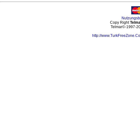
Nutzungs
Copy Right
Telma
Telmar©-1997-202
http://www.TurkFreeZone.C