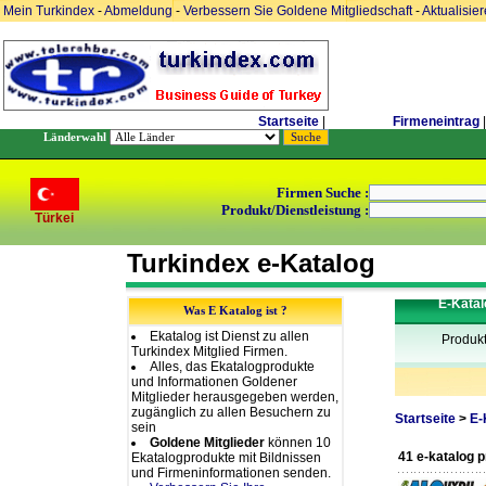
Mein Turkindex
-
Abmeldung
-
Verbessern Sie Goldene Mitgliedschaft
-
Aktualisie
Startseite
|
Firmeneintrag
|
Länderwahl
Firmen Suche :
Produkt/Dienstleistung :
Türkei
Turkindex e-Katalog
E-Katal
Was E Katalog ist ?
Ekatalog ist Dienst zu allen
Produk
Turkindex Mitglied Firmen.
Alles, das Ekatalogprodukte
und Informationen Goldener
Mitglieder herausgegeben werden,
zugänglich zu allen Besuchern zu
Startseite
>
E-
sein
Goldene Mitglieder
können 10
41 e-katalog 
Ekatalogprodukte mit Bildnissen
und Firmeninformationen senden.