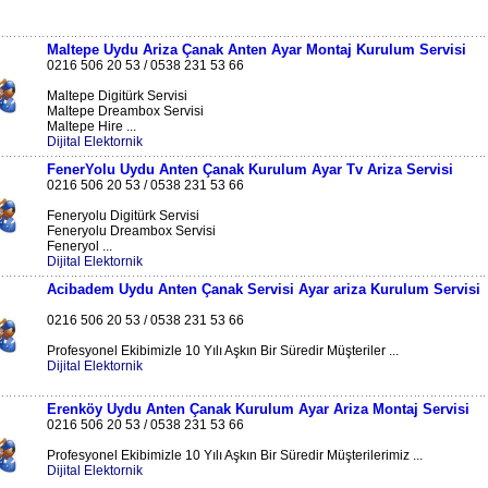
Maltepe Uydu Ariza Çanak Anten Ayar Montaj Kurulum Servisi
0216 506 20 53 / 0538 231 53 66
Maltepe Digitürk Servisi
Maltepe Dreambox Servisi
Maltepe Hire ...
Dijital Elektornik
FenerYolu Uydu Anten Çanak Kurulum Ayar Tv Ariza Servisi
0216 506 20 53 / 0538 231 53 66
Feneryolu Digitürk Servisi
Feneryolu Dreambox Servisi
Feneryol ...
Dijital Elektornik
Acibadem Uydu Anten Çanak Servisi Ayar ariza Kurulum Servisi
0216 506 20 53 / 0538 231 53 66
Profesyonel Ekibimizle 10 Yılı Aşkın Bir Süredir Müşteriler ...
Dijital Elektornik
Erenköy Uydu Anten Çanak Kurulum Ayar Ariza Montaj Servisi
0216 506 20 53 / 0538 231 53 66
Profesyonel Ekibimizle 10 Yılı Aşkın Bir Süredir Müşterilerimiz ...
Dijital Elektornik