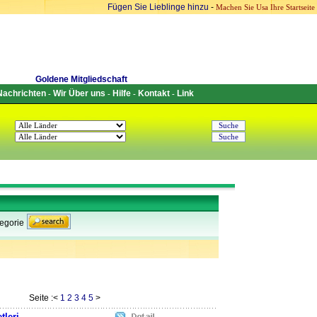
Fügen Sie Lieblinge hinzu
-
Machen Sie Usa Ihre Startseite
Goldene Mitgliedschaft
Nachrichten
Wir Über uns
Hilfe
Kontakt
Link
-
-
-
-
egorie
Seite :<
1
2
3
4
5
>
tleri