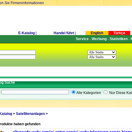
ren Sie Firmeninformationen
E-Katalog
|
Handel führt
|
English
Türkçe
Service
Werbung
Statistiken
-
-
-
og Suche
t
Alle Kategorien
Nur Diese Kat
Katalog
>
Satellitenanlagen
>
produkte haben gefunden
altunzade uydu servisi anten servisi uydu televizyon servis hizme