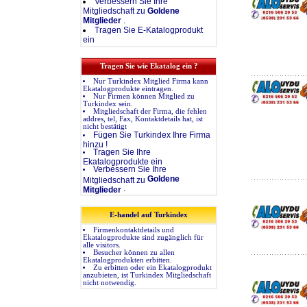
Verbessern Sie Ihre
Mitgliedschaft zu
Goldene
Mitglieder
.
Tragen Sie E-Katalogprodukt
ein
Tragen Sie wie Ekatalog ein ?
Nur Turkindex Mitglied Firma kann
Ekatalogprodukte eintragen.
Nur Firmen können Mitglied zu
Turkindex sein.
Mitgliedschaft der Firma, die fehlen
addres, tel, Fax, Kontaktdetails hat, ist
nicht bestätigt
Fügen Sie Turkindex Ihre Firma
hinzu !
Tragen Sie Ihre
Ekatalogprodukte ein
Verbessern Sie Ihre
Goldene
Mitgliedschaft zu
.
Mitglieder
E-handel auf Turkindex
Firmenkontaktdetails und
Ekatalogprodukte sind zugänglich für
alle visitors.
Besucher können zu allen
Ekatalogprodukten erbitten.
Zu erbitten oder ein Ekatalogprodukt
anzubieten, ist Turkindex Mitgliedschaft
nicht notwendig.