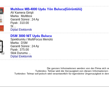
Multibox MB-4000 Uydu Yön Bulucu(Görüntülü)
AV Kamera Girişli
Marka : Multibox
Garanti Süresi : 24 Ay
Fiyatı : 310.00
St ...
Dijital Elektornik
DSM 3000 NIT Uydu Bulucu
Spektrumlu / MultiFocus Menülü
Marka : DSM
Garanti Süresi : 24 Ay
Fiyatı : 375.00
Stok Durumu ...
Dijital Elektornik
Die ganzen Informationen werden von der Firma sich ve
Turkindex- Telmar wird die Genauigkeit von diesen Informationen 
Turkindex- Telmar soll jedoch wird verantwortlich für irgendeine Ungenauigkeit in de