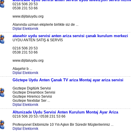
0216 506 20 53
0538 231 53 66
www.dijitaluydu.org
Alanında uzman ekiplerle birlikte siz de ...
Dijital Elektornik
atasehir uydu servisi anten ariza servisi çanak kurulum merkezi
UYDU ANTEN SATIŞ & SERVİS
0216 506 20 53
0538 231 53 66
www.dijitaluydu.org
Ataşehir b ...
Dijital Elektornik
Göztepe Uydu Anten Çanak TV ariza Montaj ayar ariza servisi
Goztepe Digitürk Servisi
Goztepe Dreambox Servisi
Goztepe Hiremco Servisi
Goztepe Nextstar Ser ...
Dijital Elektornik
Altunizade Uydu Servisi Anten Kurulum Montaj Ayar Ariza
0216 506 20 53 / 0538 231 53 66
Profesyonel Ekibimizle 10 Yılı Aşkın Bir Süredir Müşterilerimiz ...
Dijital Elektornik