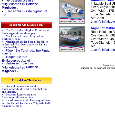
Verbessern Sie Ihre
Inflatable Boat 
Mitgliedschaft zu
Goldene
Over Length : 38
Mitglieder
.
Over Width : 175
Tragen Sie E-Katalogprodukt
Tube Diameter : 
ein
Air Cham ...
Lian Ya inflatabl
Tragen Sie wie Ekatalog ein ?
Rigid Inflatab
Nur Turkindex Mitglied Firma kann
Rigid Inflatable
Ekatalogprodukte eintragen.
Over Length : 68
Nur Firmen können Mitglied zu
Over Width : 245
Turkindex sein.
Mitgliedschaft der Firma, die fehlen
Tube Diameter : 
addres, tel, Fax, Kontaktdetails hat, ist
Air ...
nicht bestätigt
Lian Ya inflatabl
Fügen Sie Turkindex Ihre Firma
hinzu !
Tragen Sie Ihre
Ekatalogprodukte ein
Verbessern Sie Ihre
Turkindex-
Goldene
Mitgliedschaft zu
Turkindex- Telmar soll jedoc
.
Mitglieder
E-handel auf Turkindex
Firmenkontaktdetails und
Ekatalogprodukte sind zugänglich für
alle visitors.
Besucher können zu allen
Ekatalogprodukten erbitten.
Zu erbitten oder ein Ekatalogprodukt
anzubieten, ist Turkindex Mitgliedschaft
nicht notwendig.