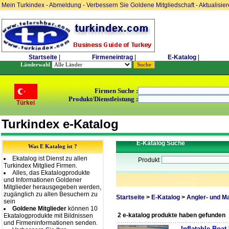
Mein Turkindex
-
Abmeldung
-
Verbessern Sie Goldene Mitgliedschaft
-
Aktualisie
Startseite
|
Firmeneintrag
|
E-Katalog
|
Länderwahl
Firmen Suche :
Produkt/Dienstleistung :
Türkei
Turkindex e-Katalog
E-Katalog Suche
Was E Katalog ist ?
Ekatalog ist Dienst zu allen
Produkt
Turkindex Mitglied Firmen.
Alles, das Ekatalogprodukte
und Informationen Goldener
Mitglieder herausgegeben werden,
zugänglich zu allen Besuchern zu
Startseite
>
E-Katalog
>
Angler- und M
sein
Goldene Mitglieder
können 10
2 e-katalog produkte haben gefunden
Ekatalogprodukte mit Bildnissen
und Firmeninformationen senden.
Inflatable Boa