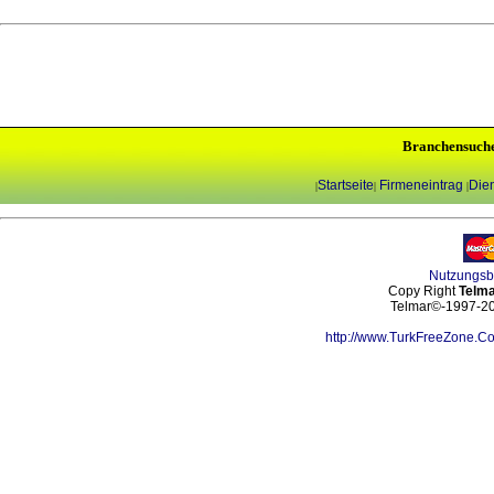
Branchensuch
Startseite
Firmeneintrag
Dien
|
|
|
Nutzungs
Copy Right
Telma
Telmar©-1997-202
http://www.TurkFreeZone.C