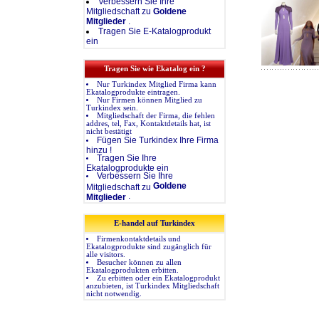
Verbessern Sie Ihre
Mitgliedschaft zu
Goldene
Mitglieder
.
Tragen Sie E-Katalogprodukt
ein
Tragen Sie wie Ekatalog ein ?
Nur Turkindex Mitglied Firma kann
Ekatalogprodukte eintragen.
Nur Firmen können Mitglied zu
Turkindex sein.
Mitgliedschaft der Firma, die fehlen
addres, tel, Fax, Kontaktdetails hat, ist
nicht bestätigt
Fügen Sie Turkindex Ihre Firma
hinzu !
Tragen Sie Ihre
Ekatalogprodukte ein
Verbessern Sie Ihre
Goldene
Mitgliedschaft zu
.
Mitglieder
E-handel auf Turkindex
Firmenkontaktdetails und
Ekatalogprodukte sind zugänglich für
alle visitors.
Besucher können zu allen
Ekatalogprodukten erbitten.
Zu erbitten oder ein Ekatalogprodukt
anzubieten, ist Turkindex Mitgliedschaft
nicht notwendig.