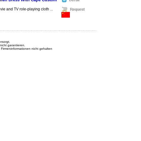
e and TV role-playing cloth ...
rsorgt.
nicht garantieren.
n Firmeninformationen nicht gehalten