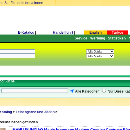
ren Sie Firmeninformationen
E-Katalog
|
Handel führt
|
English
Türkçe
Service
Werbung
Statistiken
-
-
-
og Suche
t
Alle Kategorien
Nur Diese Kat
Katalog
>
Leinengarne und -fäden
>
rodukte haben gefunden
MANLUYUNXIAO Movie Inhumans Medusa Cosplay Costume Wom