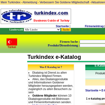
Mein Turkindex
-
Abmeldung
-
Verbessern Sie Goldene Mitgliedschaft
-
Aktualisie
Startseite
|
Firmeneintrag
|
Länderwahl
Firmen Suche :
Produkt/Dienstleistung :
Türkei
Turkindex e-Katalog
E-Katal
Was E Katalog ist ?
Ekatalog ist Dienst zu allen
Produk
Turkindex Mitglied Firmen.
Alles, das Ekatalogprodukte
und Informationen Goldener
Mitglieder herausgegeben werden,
zugänglich zu allen Besuchern zu
Startseite
>
E-
sein
Goldene Mitglieder
können 10
1 e-katalog p
Ekatalogprodukte mit Bildnissen
und Firmeninformationen senden.