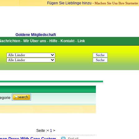
Fügen Sie Lieblinge hinzu
-
Machen Sie Usa Ihre Startseite
Goldene Mitgliedschaft
Nachrichten
Wir Über uns
Hilfe
Kontakt
Link
-
-
-
-
egorie
Seite :<
1
>
en Dress With Cape Custom