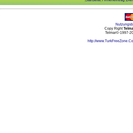
Startseite
Firmeneintrag
Dien
|
|
|
Nutzungs
Copy Right
Telma
Telmar©-1997-202
http://www.TurkFreeZone.C