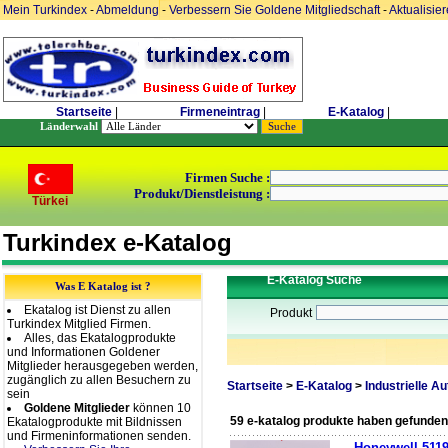
Mein Turkindex
-
Abmeldung
-
Verbessern Sie Goldene Mitgliedschaft
-
Aktualisie
Startseite
|
Firmeneintrag
|
E-Katalog
|
Länderwahl
Firmen Suche :
Produkt/Dienstleistung :
Türkei
Turkindex e-Katalog
E-Katalog Suche
Was E Katalog ist ?
Ekatalog ist Dienst zu allen
Produkt
Turkindex Mitglied Firmen.
Alles, das Ekatalogprodukte
und Informationen Goldener
Mitglieder herausgegeben werden,
zugänglich zu allen Besuchern zu
Startseite
>
E-Katalog
>
Industrielle A
sein
Goldene Mitglieder
können 10
59 e-katalog produkte haben gefunden
Ekatalogprodukte mit Bildnissen
und Firmeninformationen senden.
Honeywell 51