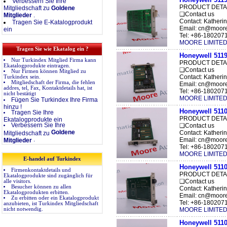
Verbessern Sie Ihre
PRODUCT DETA
Mitgliedschaft zu
Goldene
❑Contact us
Mitglieder
.
Contact: Katheri
Tragen Sie E-Katalogprodukt
Email: cn@moor
ein
Tel: +86-1802071
MOORE LIMITE
Tragen Sie wie Ekatalog ein ?
Honeywell 511
Nur Turkindex Mitglied Firma kann
PRODUCT DETA
Ekatalogprodukte eintragen.
❑Contact us
Nur Firmen können Mitglied zu
Contact: Katheri
Turkindex sein.
Mitgliedschaft der Firma, die fehlen
Email: cn@moor
addres, tel, Fax, Kontaktdetails hat, ist
Tel: +86-1802071
nicht bestätigt
MOORE LIMITE
Fügen Sie Turkindex Ihre Firma
hinzu !
Honeywell 511
Tragen Sie Ihre
PRODUCT DETA
Ekatalogprodukte ein
Verbessern Sie Ihre
❑Contact us
Goldene
Contact: Katheri
Mitgliedschaft zu
.
Email: cn@moor
Mitglieder
Tel: +86-1802071
MOORE LIMITE
E-handel auf Turkindex
Honeywell 51
Firmenkontaktdetails und
PRODUCT DETA
Ekatalogprodukte sind zugänglich für
❑Contact us
alle visitors.
Besucher können zu allen
Contact: Katheri
Ekatalogprodukten erbitten.
Email: cn@moor
Zu erbitten oder ein Ekatalogprodukt
Tel: +86-1802071
anzubieten, ist Turkindex Mitgliedschaft
nicht notwendig.
MOORE LIMITE
Honeywell 511