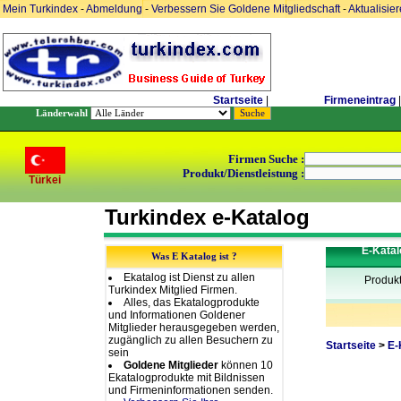
Mein Turkindex
-
Abmeldung
-
Verbessern Sie Goldene Mitgliedschaft
-
Aktualisie
Startseite
|
Firmeneintrag
|
Länderwahl
Firmen Suche :
Produkt/Dienstleistung :
Türkei
Turkindex e-Katalog
E-Katal
Was E Katalog ist ?
Ekatalog ist Dienst zu allen
Produk
Turkindex Mitglied Firmen.
Alles, das Ekatalogprodukte
und Informationen Goldener
Mitglieder herausgegeben werden,
zugänglich zu allen Besuchern zu
Startseite
>
E-
sein
Goldene Mitglieder
können 10
Ekatalogprodukte mit Bildnissen
und Firmeninformationen senden.