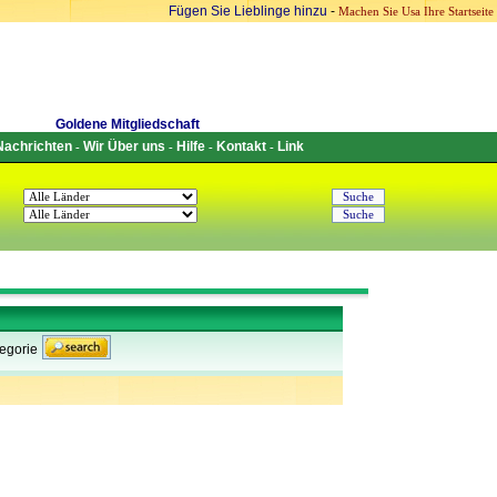
Fügen Sie Lieblinge hinzu
-
Machen Sie Usa Ihre Startseite
Goldene Mitgliedschaft
Nachrichten
Wir Über uns
Hilfe
Kontakt
Link
-
-
-
-
egorie