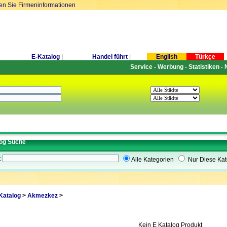
ren Sie Firmeninformationen
E-Katalog
|
Handel führt
|
English
Türkçe
Service
Werbung
Statistiken
-
-
-
og Suche
t
Alle Kategorien
Nur Diese Kat
Katalog
>
Akmezkez
>
Kein E Katalog Produkt