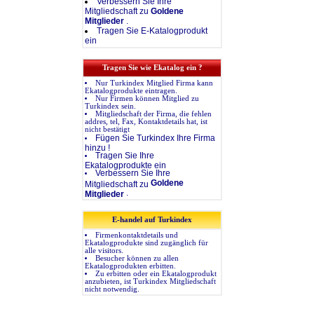
Verbessern Sie Ihre
Mitgliedschaft zu
Goldene
Mitglieder
.
Tragen Sie E-Katalogprodukt
ein
Tragen Sie wie Ekatalog ein ?
Nur Turkindex Mitglied Firma kann
Ekatalogprodukte eintragen.
Nur Firmen können Mitglied zu
Turkindex sein.
Mitgliedschaft der Firma, die fehlen
addres, tel, Fax, Kontaktdetails hat, ist
nicht bestätigt
Fügen Sie Turkindex Ihre Firma
hinzu !
Tragen Sie Ihre
Ekatalogprodukte ein
Verbessern Sie Ihre
Goldene
Mitgliedschaft zu
.
Mitglieder
E-handel auf Turkindex
Firmenkontaktdetails und
Ekatalogprodukte sind zugänglich für
alle visitors.
Besucher können zu allen
Ekatalogprodukten erbitten.
Zu erbitten oder ein Ekatalogprodukt
anzubieten, ist Turkindex Mitgliedschaft
nicht notwendig.