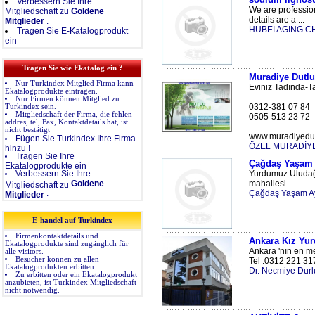
Verbessern Sie Ihre
We are professio
Mitgliedschaft zu
Goldene
details are a ...
Mitglieder
.
HUBEI AGING C
Tragen Sie E-Katalogprodukt
ein
Tragen Sie wie Ekatalog ein ?
Muradiye Dutlu
Nur Turkindex Mitglied Firma kann
Eviniz Tadında-Ta
Ekatalogprodukte eintragen.
Nur Firmen können Mitglied zu
0312-381 07 84
Turkindex sein.
Mitgliedschaft der Firma, die fehlen
0505-513 23 72
addres, tel, Fax, Kontaktdetails hat, ist
nicht bestätigt
www.muradiyedutl
Fügen Sie Turkindex Ihre Firma
ÖZEL MURADİY
hinzu !
Tragen Sie Ihre
Çağdaş Yaşam Ö
Ekatalogprodukte ein
Verbessern Sie Ihre
Yurdumuz Uludağ 
Goldene
mahallesi ...
Mitgliedschaft zu
.
Çağdaş Yaşam Ayş
Mitglieder
E-handel auf Turkindex
Firmenkontaktdetails und
Ankara Kız Yur
Ekatalogprodukte sind zugänglich für
Ankara 'nın en m
alle visitors.
Besucher können zu allen
Tel :0312 221 31
Ekatalogprodukten erbitten.
Dr. Necmiye Durl
Zu erbitten oder ein Ekatalogprodukt
anzubieten, ist Turkindex Mitgliedschaft
nicht notwendig.