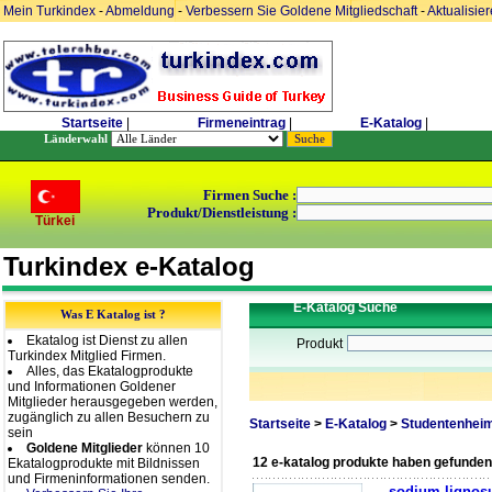
Mein Turkindex
-
Abmeldung
-
Verbessern Sie Goldene Mitgliedschaft
-
Aktualisie
Startseite
|
Firmeneintrag
|
E-Katalog
|
Länderwahl
Firmen Suche :
Produkt/Dienstleistung :
Türkei
Turkindex e-Katalog
E-Katalog Suche
Was E Katalog ist ?
Ekatalog ist Dienst zu allen
Produkt
Turkindex Mitglied Firmen.
Alles, das Ekatalogprodukte
und Informationen Goldener
Mitglieder herausgegeben werden,
zugänglich zu allen Besuchern zu
Startseite
>
E-Katalog
>
Studentenhei
sein
Goldene Mitglieder
können 10
12 e-katalog produkte haben gefunden
Ekatalogprodukte mit Bildnissen
und Firmeninformationen senden.
sodium lignos