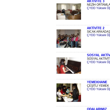
AKTİVİTE 3
NEZİH ORTAMLAR
ÇYDD Yüksek Öğr
AKTİVİTE 2
SICAK ARKADAŞL
ÇYDD Yüksek Öğr
SOSYAL AKTİV
SOSYAL AKTİVİTE
ÇYDD Yüksek Öğr
YEMEKHANE
ÇEŞİTLİ YEMEK İ
ÇYDD Yüksek Öğr
ODALARIMIZ