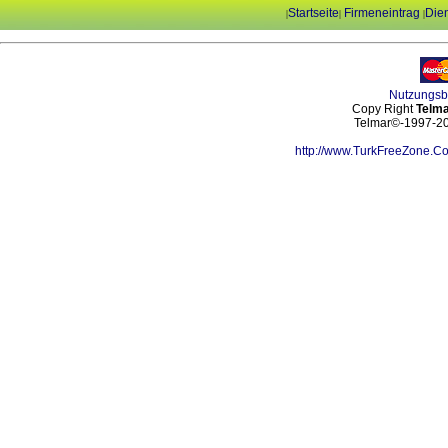
Startseite
Firmeneintrag
Dien
|
|
|
Nutzungs
Copy Right
Telma
Telmar©-1997-202
http://www.TurkFreeZone.C