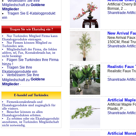
Verbessern Sie Ihre
Artificial Cherry
Mitgliedschaft zu
Goldene
Bonsai, 2 ...
Mitglieder
.
Sharetrade Artific
Tragen Sie E-Katalogprodukt
ein
Tragen Sie wie Ekatalog ein ?
New Arrival F
Nur Turkindex Mitglied Firma kann
New Arrival Fau
Ekatalogprodukte eintragen.
150CM, Real Trun
Nur Firmen können Mitglied zu
Sharetrade Artific
Turkindex sein.
Mitgliedschaft der Firma, die fehlen
addres, tel, Fax, Kontaktdetails hat, ist
nicht bestätigt
Fügen Sie Turkindex Ihre Firma
hinzu !
Realistic Faux 
Tragen Sie Ihre
Realistic Faux Tr
Ekatalogprodukte ein
Verbessern Sie Ihre
...
Goldene
Sharetrade Artific
Mitgliedschaft zu
.
Mitglieder
E-handel auf Turkindex
Artificial Mapl
Firmenkontaktdetails und
Artificial Maple 
Ekatalogprodukte sind zugänglich für
Plastic, P ...
alle visitors.
Besucher können zu allen
Sharetrade Artific
Ekatalogprodukten erbitten.
Zu erbitten oder ein Ekatalogprodukt
anzubieten, ist Turkindex Mitgliedschaft
nicht notwendig.
Artificial Mons