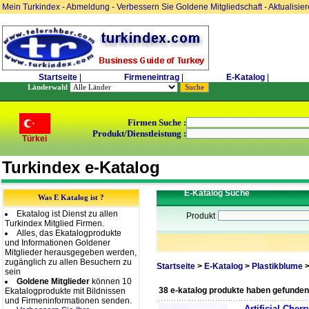
Mein Turkindex
-
Abmeldung
-
Verbessern Sie Goldene Mitgliedschaft
-
Aktualisie
Startseite
|
Firmeneintrag
|
E-Katalog
|
Länderwahl
Firmen Suche :
Produkt/Dienstleistung :
Türkei
Turkindex e-Katalog
E-Katalog Suche
Was E Katalog ist ?
Ekatalog ist Dienst zu allen
Produkt
Turkindex Mitglied Firmen.
Alles, das Ekatalogprodukte
und Informationen Goldener
Mitglieder herausgegeben werden,
zugänglich zu allen Besuchern zu
Startseite
>
E-Katalog
>
Plastikblume
sein
Goldene Mitglieder
können 10
38 e-katalog produkte haben gefunden
Ekatalogprodukte mit Bildnissen
und Firmeninformationen senden.
Artificial Che