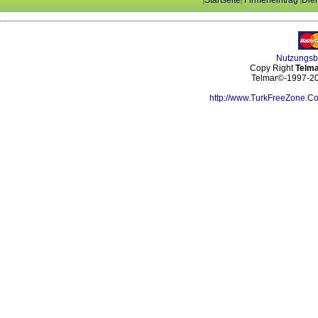
Startseite
Firmeneintrag
Dien
|
|
|
Nutzungs
Copy Right
Telma
Telmar©-1997-202
http://www.TurkFreeZone.C