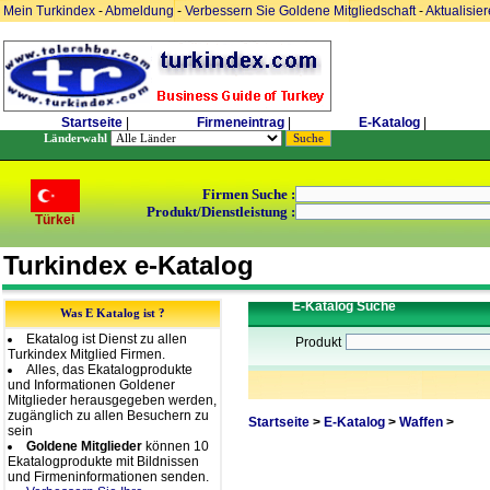
Mein Turkindex
-
Abmeldung
-
Verbessern Sie Goldene Mitgliedschaft
-
Aktualisie
Startseite
|
Firmeneintrag
|
E-Katalog
|
Länderwahl
Firmen Suche :
Produkt/Dienstleistung :
Türkei
Turkindex e-Katalog
E-Katalog Suche
Was E Katalog ist ?
Ekatalog ist Dienst zu allen
Produkt
Turkindex Mitglied Firmen.
Alles, das Ekatalogprodukte
und Informationen Goldener
Mitglieder herausgegeben werden,
zugänglich zu allen Besuchern zu
Startseite
>
E-Katalog
>
Waffen
>
sein
Goldene Mitglieder
können 10
Ekatalogprodukte mit Bildnissen
und Firmeninformationen senden.