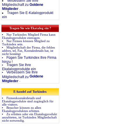
Verbessern Sie Ihre
Mitgliedschaft zu
Goldene
Mitglieder
.
Tragen Sie E-Katalogprodukt
ein
Tragen Sie wie Ekatalog ein ?
Nur Turkindex Mitglied Firma kann
Ekatalogprodukte eintragen.
Nur Firmen können Mitglied zu
Turkindex sein.
Mitgliedschaft der Firma, die fehlen
addres, tel, Fax, Kontaktdetails hat, ist
nicht bestätigt
Fügen Sie Turkindex Ihre Firma
hinzu !
Tragen Sie Ihre
Ekatalogprodukte ein
Verbessern Sie Ihre
Goldene
Mitgliedschaft zu
.
Mitglieder
E-handel auf Turkindex
Firmenkontaktdetails und
Ekatalogprodukte sind zugänglich für
alle visitors.
Besucher können zu allen
Ekatalogprodukten erbitten.
Zu erbitten oder ein Ekatalogprodukt
anzubieten, ist Turkindex Mitgliedschaft
nicht notwendig.