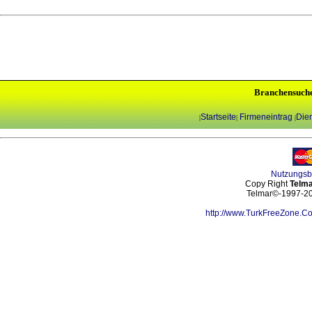
Branchensuch
Startseite
Firmeneintrag
Dien
|
|
|
Nutzungs
Copy Right
Telma
Telmar©-1997-202
http://www.TurkFreeZone.C