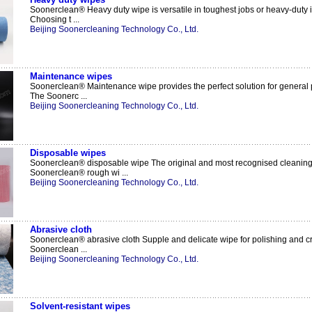
Soonerclean® Heavy duty wipe is versatile in toughest jobs or heavy-duty i
Choosing t ...
Beijing Soonercleaning Technology Co., Ltd.
Maintenance wipes
Soonerclean® Maintenance wipe provides the perfect solution for general
The Soonerc ...
Beijing Soonercleaning Technology Co., Ltd.
Disposable wipes
Soonerclean® disposable wipe The original and most recognised cleanin
Soonerclean® rough wi ...
Beijing Soonercleaning Technology Co., Ltd.
Abrasive cloth
Soonerclean® abrasive cloth Supple and delicate wipe for polishing and cri
Soonerclean ...
Beijing Soonercleaning Technology Co., Ltd.
Solvent-resistant wipes