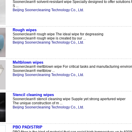
Soonerclean® solvent-resistant wipe Specially designed to offer solutions 
S ...
Beijing Soonercleaning Technology Co., Ltd.
Rough wipes
Soonerclean® rough wipe The ideal wipe for degreasing
Soonerclean® rough wipe is created by our ...
Beijing Soonercleaning Technology Co., Ltd.
Meltblown wipes
Soonerclean® meltblown wipe For critical tasks and manufacturing enviro
Soonerclean® meltblow ...
Beijing Soonercleaning Technology Co., Ltd.
Stencil cleaning wipes
Soonerclean® stencil cleaning wipe Supple yet strong apertured wiper
The unique construction of m ...
Beijing Soonercleaning Technology Co., Ltd.
PBO PAD/STRIP