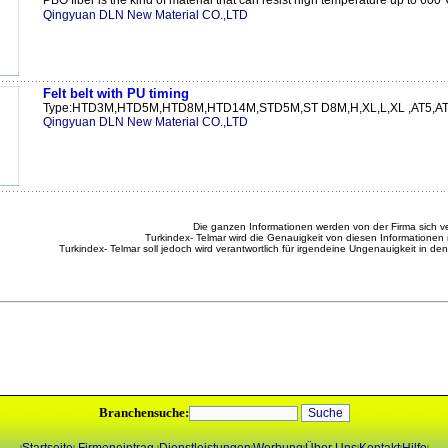
PBO fiber is the kind of material that can resist high temperature up to 60
Qingyuan DLN New Material CO.,LTD
Felt belt with PU timing
Type:HTD3M,HTD5M,HTD8M,HTD14M,STD5M,ST D8M,H,XL,L,XL ,AT5,AT10
Qingyuan DLN New Material CO.,LTD
Die ganzen Informationen werden von der Firma sich ve
Turkindex- Telmar wird die Genauigkeit von diesen Informationen 
Turkindex- Telmar soll jedoch wird verantwortlich für irgendeine Ungenauigkeit in de
Branchensuche: