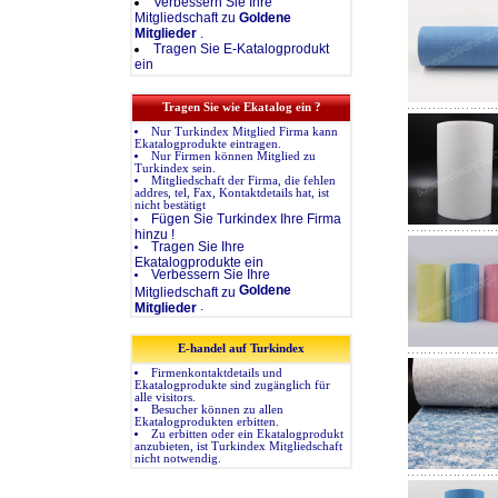
Verbessern Sie Ihre
Mitgliedschaft zu
Goldene
Mitglieder
.
Tragen Sie E-Katalogprodukt
ein
Tragen Sie wie Ekatalog ein ?
Nur Turkindex Mitglied Firma kann
Ekatalogprodukte eintragen.
Nur Firmen können Mitglied zu
Turkindex sein.
Mitgliedschaft der Firma, die fehlen
addres, tel, Fax, Kontaktdetails hat, ist
nicht bestätigt
Fügen Sie Turkindex Ihre Firma
hinzu !
Tragen Sie Ihre
Ekatalogprodukte ein
Verbessern Sie Ihre
Goldene
Mitgliedschaft zu
.
Mitglieder
E-handel auf Turkindex
Firmenkontaktdetails und
Ekatalogprodukte sind zugänglich für
alle visitors.
Besucher können zu allen
Ekatalogprodukten erbitten.
Zu erbitten oder ein Ekatalogprodukt
anzubieten, ist Turkindex Mitgliedschaft
nicht notwendig.