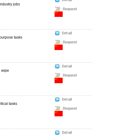
ndustry jobs
 purpose tasks
g wipe
tical tasks