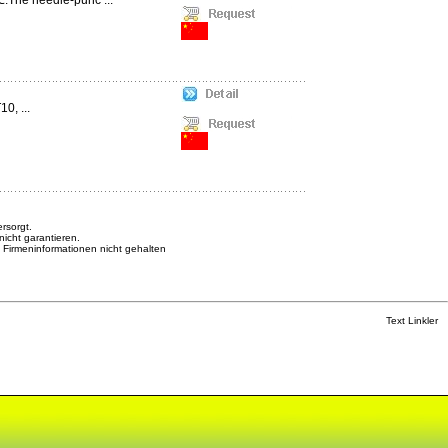
0℃.The needle-punc ...
, ...
rsorgt.
nicht garantieren.
n Firmeninformationen nicht gehalten
Text Linkler