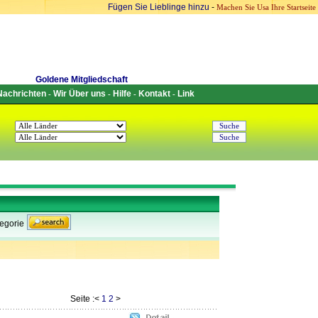
Fügen Sie Lieblinge hinzu
-
Machen Sie Usa Ihre Startseite
Goldene Mitgliedschaft
Nachrichten
Wir Über uns
Hilfe
Kontakt
Link
-
-
-
-
egorie
Seite :<
1
2
>