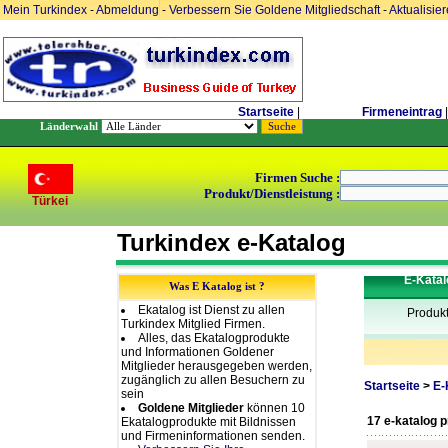
Mein Turkindex
-
Abmeldung
-
Verbessern Sie Goldene Mitgliedschaft
-
Aktualisie
Startseite
|
Firmeneintrag
|
Länderwahl
Firmen Suche :
Produkt/Dienstleistung :
Türkei
Turkindex e-Katalog
E-Katal
Was E Katalog ist ?
Ekatalog ist Dienst zu allen
Produk
Turkindex Mitglied Firmen.
Alles, das Ekatalogprodukte
und Informationen Goldener
Mitglieder herausgegeben werden,
zugänglich zu allen Besuchern zu
Startseite
>
E-
sein
Goldene Mitglieder
können 10
17 e-katalog 
Ekatalogprodukte mit Bildnissen
und Firmeninformationen senden.