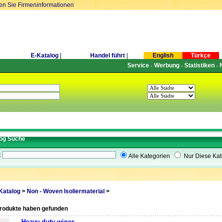
ren Sie Firmeninformationen
E-Katalog
|
Handel führt
|
English
Türkçe
Service
Werbung
Statistiken
-
-
-
og Suche
t
Alle Kategorien
Nur Diese Kat
Katalog
>
Non - Woven Isoliermaterial
>
produkte haben gefunden
Heavy duty wipes