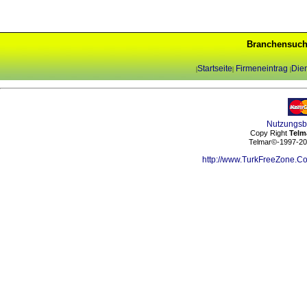
Branchensuch
Startseite
Firmeneintrag
Dien
|
|
|
Nutzungs
Copy Right
Telm
Telmar©-1997-202
http://www.TurkFreeZone.C