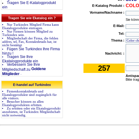
Tragen Sie E-Katalogprodukt
COLO
E-Katalog Produkt :
ein
Vorname/Nachname :
Tragen Sie wie Ekatalog ein ?
Sie könn
Nur Turkindex Mitglied Firma kann
E-Mail:
Ekatalogprodukte eintragen.
Nur Firmen können Mitglied zu
Tel:
Turkindex sein.
Mitgliedschaft der Firma, die fehlen
Thema :
addres, tel, Fax, Kontaktdetails hat, ist
nicht bestätigt
Fügen Sie Turkindex Ihre Firma
hinzu !
Nachricht: :
Tragen Sie Ihre
Ekatalogprodukte ein
Verbessern Sie Ihre
257
Goldene
Mitgliedschaft zu
.
Mitglieder
Antispa
Bitte tra
E-handel auf Turkindex
Firmenkontaktdetails und
Ekatalogprodukte sind zugänglich für
alle visitors.
Besucher können zu allen
Ekatalogprodukten erbitten.
Zu erbitten oder ein Ekatalogprodukt
anzubieten, ist Turkindex Mitgliedschaft
nicht notwendig.