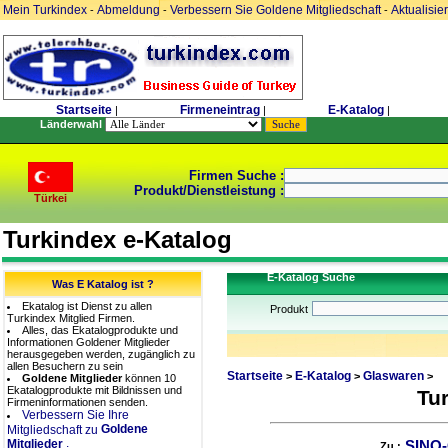
Mein Turkindex
Abmeldung
Verbessern Sie Goldene Mitgliedschaft
Aktualisie
-
-
-
Startseite
Firmeneintrag
E-Katalog
|
|
|
Länderwahl
Firmen Suche :
Produkt/Dienstleistung :
Türkei
Turkindex e-Katalog
E-Katalog Suche
Was E Katalog ist ?
Ekatalog ist Dienst zu allen
Produkt
Turkindex Mitglied Firmen.
Alles, das Ekatalogprodukte und
Informationen Goldener Mitglieder
herausgegeben werden, zugänglich zu
allen Besuchern zu sein
Startseite
E-Katalog
Glaswaren
>
>
>
Goldene Mitglieder
können 10
Ekatalogprodukte mit Bildnissen und
Tu
Firmeninformationen senden.
Verbessern Sie Ihre
Goldene
Mitgliedschaft zu
.
Mitglieder
SINO
Zu :