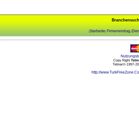
Branchensuch
Startseite
Firmeneintrag
Dien
|
|
|
Nutzungs
Copy Right
Telm
Telmar©-1997-202
http://www.TurkFreeZone.C