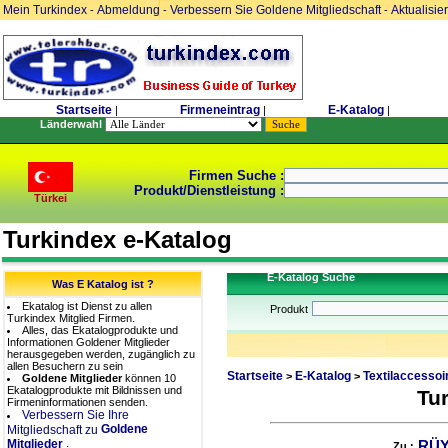
Mein Turkindex
Abmeldung
Verbessern Sie Goldene Mitgliedschaft
Aktualisie
-
-
-
Startseite
Firmeneintrag
E-Katalog
|
|
|
Länderwahl
Firmen Suche :
Produkt/Dienstleistung :
Türkei
Turkindex e-Katalog
E-Katalog Suche
Was E Katalog ist ?
Ekatalog ist Dienst zu allen
Produkt
Turkindex Mitglied Firmen.
Alles, das Ekatalogprodukte und
Informationen Goldener Mitglieder
herausgegeben werden, zugänglich zu
allen Besuchern zu sein
Startseite
E-Katalog
Textilaccessoi
>
>
Goldene Mitglieder
können 10
Ekatalogprodukte mit Bildnissen und
Tu
Firmeninformationen senden.
Verbessern Sie Ihre
Goldene
Mitgliedschaft zu
.
Mitglieder
RÜY
Zu :