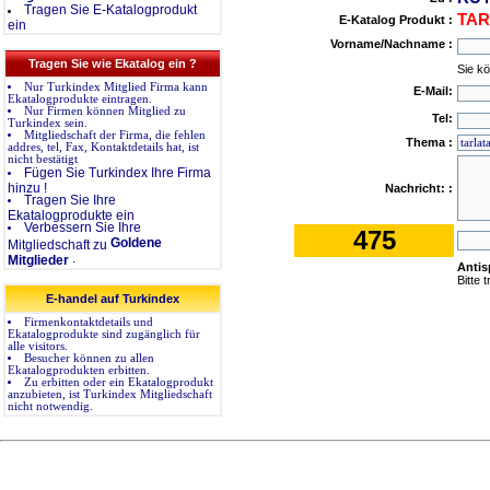
Tragen Sie E-Katalogprodukt
TAR
E-Katalog Produkt :
ein
Vorname/Nachname :
Tragen Sie wie Ekatalog ein ?
Sie k
Nur Turkindex Mitglied Firma kann
E-Mail:
Ekatalogprodukte eintragen.
Nur Firmen können Mitglied zu
Tel:
Turkindex sein.
Mitgliedschaft der Firma, die fehlen
Thema :
addres, tel, Fax, Kontaktdetails hat, ist
nicht bestätigt
Fügen Sie Turkindex Ihre Firma
hinzu !
Nachricht: :
Tragen Sie Ihre
Ekatalogprodukte ein
Verbessern Sie Ihre
475
Goldene
Mitgliedschaft zu
.
Mitglieder
Anti
Bitte 
E-handel auf Turkindex
Firmenkontaktdetails und
Ekatalogprodukte sind zugänglich für
alle visitors.
Besucher können zu allen
Ekatalogprodukten erbitten.
Zu erbitten oder ein Ekatalogprodukt
anzubieten, ist Turkindex Mitgliedschaft
nicht notwendig.