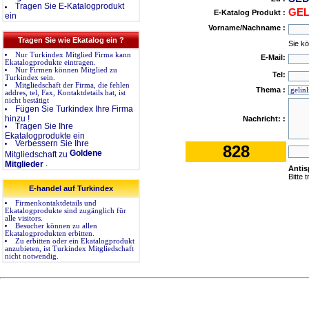
Tragen Sie E-Katalogprodukt
GEL
E-Katalog Produkt :
ein
Vorname/Nachname :
Tragen Sie wie Ekatalog ein ?
Sie k
Nur Turkindex Mitglied Firma kann
E-Mail:
Ekatalogprodukte eintragen.
Nur Firmen können Mitglied zu
Tel:
Turkindex sein.
Mitgliedschaft der Firma, die fehlen
Thema :
addres, tel, Fax, Kontaktdetails hat, ist
nicht bestätigt
Fügen Sie Turkindex Ihre Firma
hinzu !
Nachricht: :
Tragen Sie Ihre
Ekatalogprodukte ein
Verbessern Sie Ihre
828
Goldene
Mitgliedschaft zu
.
Mitglieder
Anti
Bitte 
E-handel auf Turkindex
Firmenkontaktdetails und
Ekatalogprodukte sind zugänglich für
alle visitors.
Besucher können zu allen
Ekatalogprodukten erbitten.
Zu erbitten oder ein Ekatalogprodukt
anzubieten, ist Turkindex Mitgliedschaft
nicht notwendig.