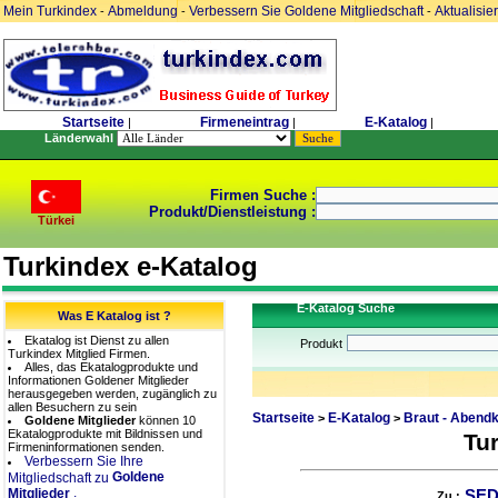
Mein Turkindex
Abmeldung
Verbessern Sie Goldene Mitgliedschaft
Aktualisie
-
-
-
Startseite
Firmeneintrag
E-Katalog
|
|
|
Länderwahl
Firmen Suche :
Produkt/Dienstleistung :
Türkei
Turkindex e-Katalog
E-Katalog Suche
Was E Katalog ist ?
Ekatalog ist Dienst zu allen
Produkt
Turkindex Mitglied Firmen.
Alles, das Ekatalogprodukte und
Informationen Goldener Mitglieder
herausgegeben werden, zugänglich zu
allen Besuchern zu sein
Startseite
E-Katalog
Braut - Abendk
>
>
Goldene Mitglieder
können 10
Ekatalogprodukte mit Bildnissen und
Tu
Firmeninformationen senden.
Verbessern Sie Ihre
Goldene
Mitgliedschaft zu
.
Mitglieder
SED
Zu :