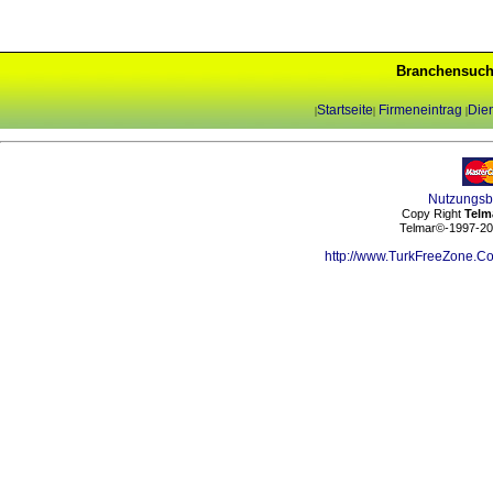
Branchensuch
Startseite
Firmeneintrag
Dien
|
|
|
Nutzungs
Copy Right
Telm
Telmar©-1997-202
http://www.TurkFreeZone.C