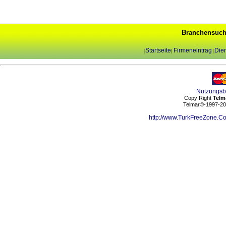
Branchensuch
Startseite
Firmeneintrag
Dien
|
|
|
Nutzungs
Copy Right
Telm
Telmar©-1997-202
http://www.TurkFreeZone.C