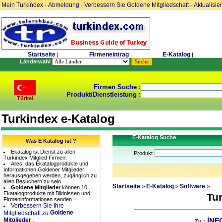
Mein Turkindex
Abmeldung
Verbessern Sie Goldene Mitgliedschaft
Aktualisie
-
-
-
Startseite
Firmeneintrag
E-Katalog
|
|
|
Länderwahl
Firmen Suche :
Produkt/Dienstleistung :
Türkei
Turkindex e-Katalog
E-Katalog Suche
Was E Katalog ist ?
Ekatalog ist Dienst zu allen
Produkt
Turkindex Mitglied Firmen.
Alles, das Ekatalogprodukte und
Informationen Goldener Mitglieder
herausgegeben werden, zugänglich zu
allen Besuchern zu sein
Startseite
E-Katalog
Software
>
>
>
Goldene Mitglieder
können 10
Ekatalogprodukte mit Bildnissen und
Tu
Firmeninformationen senden.
Verbessern Sie Ihre
Goldene
Mitgliedschaft zu
.
Mitglieder
İNF
Zu :