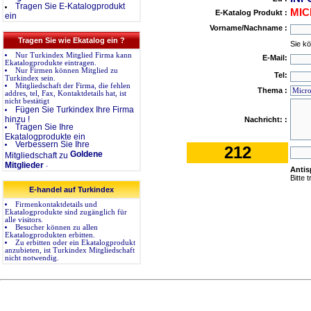
Tragen Sie E-Katalogprodukt
MIC
E-Katalog Produkt :
ein
Vorname/Nachname :
Tragen Sie wie Ekatalog ein ?
Sie k
Nur Turkindex Mitglied Firma kann
E-Mail:
Ekatalogprodukte eintragen.
Nur Firmen können Mitglied zu
Tel:
Turkindex sein.
Mitgliedschaft der Firma, die fehlen
Thema :
addres, tel, Fax, Kontaktdetails hat, ist
nicht bestätigt
Fügen Sie Turkindex Ihre Firma
hinzu !
Nachricht: :
Tragen Sie Ihre
Ekatalogprodukte ein
Verbessern Sie Ihre
212
Goldene
Mitgliedschaft zu
.
Mitglieder
Anti
Bitte 
E-handel auf Turkindex
Firmenkontaktdetails und
Ekatalogprodukte sind zugänglich für
alle visitors.
Besucher können zu allen
Ekatalogprodukten erbitten.
Zu erbitten oder ein Ekatalogprodukt
anzubieten, ist Turkindex Mitgliedschaft
nicht notwendig.