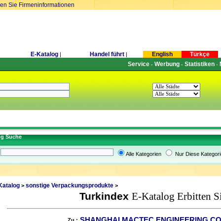
ren Sie Firmeninformationen
E-Katalog
Handel führt
English
Türkçe
|
|
Service
Werbung
Statistiken
-
-
-
og Suche
Alle Kategorien
Nur Diese Kategori
Katalog
sonstige Verpackungsprodukte
>
>
Turkindex
E-Katalog Erbitten S
SHANGHAI MACTEC ENGINEERING CO.
Zu :