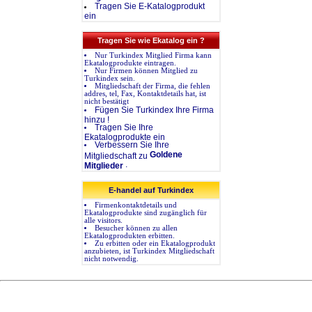
Tragen Sie E-Katalogprodukt
ein
Tragen Sie wie Ekatalog ein ?
Nur Turkindex Mitglied Firma kann
Ekatalogprodukte eintragen.
Nur Firmen können Mitglied zu
Turkindex sein.
Mitgliedschaft der Firma, die fehlen
addres, tel, Fax, Kontaktdetails hat, ist
nicht bestätigt
Fügen Sie Turkindex Ihre Firma
hinzu !
Tragen Sie Ihre
Ekatalogprodukte ein
Verbessern Sie Ihre
Goldene
Mitgliedschaft zu
.
Mitglieder
E-handel auf Turkindex
Firmenkontaktdetails und
Ekatalogprodukte sind zugänglich für
alle visitors.
Besucher können zu allen
Ekatalogprodukten erbitten.
Zu erbitten oder ein Ekatalogprodukt
anzubieten, ist Turkindex Mitgliedschaft
nicht notwendig.