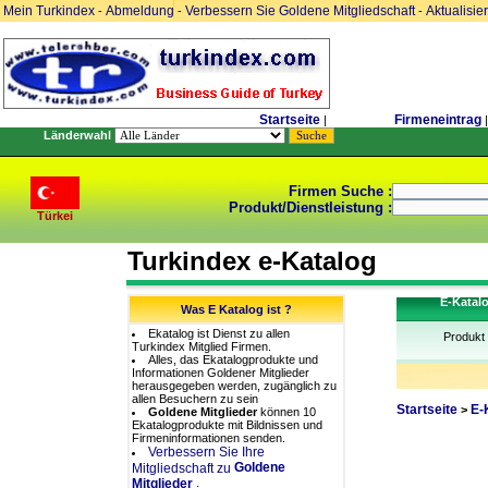
Mein Turkindex
Abmeldung
Verbessern Sie Goldene Mitgliedschaft
Aktualisie
-
-
-
Startseite
Firmeneintrag
|
|
Länderwahl
Firmen Suche :
Produkt/Dienstleistung :
Türkei
Turkindex e-Katalog
E-Katal
Was E Katalog ist ?
Ekatalog ist Dienst zu allen
Produkt
Turkindex Mitglied Firmen.
Alles, das Ekatalogprodukte und
Informationen Goldener Mitglieder
herausgegeben werden, zugänglich zu
allen Besuchern zu sein
Startseite
E-
>
Goldene Mitglieder
können 10
Ekatalogprodukte mit Bildnissen und
Firmeninformationen senden.
Verbessern Sie Ihre
Goldene
Mitgliedschaft zu
.
Mitglieder