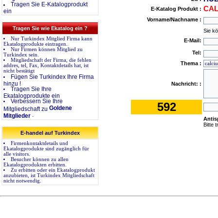
Tragen Sie E-Katalogprodukt
CAL
E-Katalog Produkt :
ein
Vorname/Nachname :
Tragen Sie wie Ekatalog ein ?
Sie k
Nur Turkindex Mitglied Firma kann
E-Mail:
Ekatalogprodukte eintragen.
Nur Firmen können Mitglied zu
Tel:
Turkindex sein.
Mitgliedschaft der Firma, die fehlen
Thema :
addres, tel, Fax, Kontaktdetails hat, ist
nicht bestätigt
Fügen Sie Turkindex Ihre Firma
hinzu !
Nachricht: :
Tragen Sie Ihre
Ekatalogprodukte ein
Verbessern Sie Ihre
592
Goldene
Mitgliedschaft zu
.
Mitglieder
Anti
Bitte 
E-handel auf Turkindex
Firmenkontaktdetails und
Ekatalogprodukte sind zugänglich für
alle visitors.
Besucher können zu allen
Ekatalogprodukten erbitten.
Zu erbitten oder ein Ekatalogprodukt
anzubieten, ist Turkindex Mitgliedschaft
nicht notwendig.