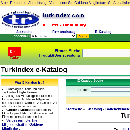
Mein Turkindex
Abmeldung
Verbessern Sie Goldene Mitgliedschaft
Aktualisie
-
-
-
Startseite
Firmeneintrag
E-Katalog
|
|
|
Länderwahl
Firmen Suche :
Produkt/Dienstleistung :
Türkei
Turkindex e-Katalog
E-Katalog Suche
Was E Katalog ist ?
Ekatalog ist Dienst zu allen
Produkt
Turkindex Mitglied Firmen.
Alles, das Ekatalogprodukte und
Informationen Goldener Mitglieder
herausgegeben werden, zugänglich zu
allen Besuchern zu sein
Startseite
E-Katalog
Bauchemikalie
>
>
Goldene Mitglieder
können 10
Ekatalogprodukte mit Bildnissen und
Tu
Firmeninformationen senden.
Verbessern Sie Ihre
Goldene
Mitgliedschaft zu
.
Mitglieder
HUB
Zu :