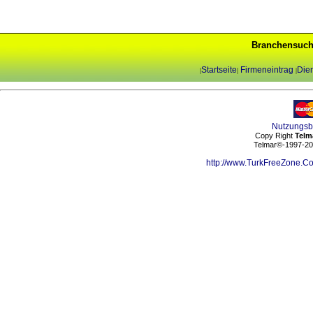
Branchensuch
Startseite
Firmeneintrag
Dien
|
|
|
Nutzungs
Copy Right
Telm
Telmar©-1997-202
http://www.TurkFreeZone.C