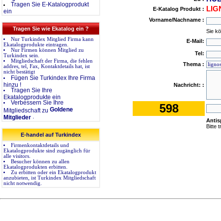
Tragen Sie E-Katalogprodukt
LI
E-Katalog Produkt :
ein
Vorname/Nachname :
Tragen Sie wie Ekatalog ein ?
Sie k
Nur Turkindex Mitglied Firma kann
E-Mail:
Ekatalogprodukte eintragen.
Nur Firmen können Mitglied zu
Tel:
Turkindex sein.
Mitgliedschaft der Firma, die fehlen
Thema :
addres, tel, Fax, Kontaktdetails hat, ist
nicht bestätigt
Fügen Sie Turkindex Ihre Firma
hinzu !
Nachricht: :
Tragen Sie Ihre
Ekatalogprodukte ein
Verbessern Sie Ihre
598
Goldene
Mitgliedschaft zu
.
Mitglieder
Anti
Bitte 
E-handel auf Turkindex
Firmenkontaktdetails und
Ekatalogprodukte sind zugänglich für
alle visitors.
Besucher können zu allen
Ekatalogprodukten erbitten.
Zu erbitten oder ein Ekatalogprodukt
anzubieten, ist Turkindex Mitgliedschaft
nicht notwendig.