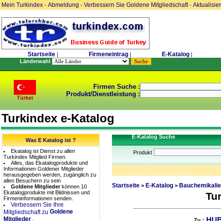
Mein Turkindex
Abmeldung
Verbessern Sie Goldene Mitgliedschaft
Aktualisie
-
-
-
Startseite
Firmeneintrag
E-Katalog
|
|
|
Länderwahl
Firmen Suche :
Produkt/Dienstleistung :
Türkei
Turkindex e-Katalog
E-Katalog Suche
Was E Katalog ist ?
Ekatalog ist Dienst zu allen
Produkt
Turkindex Mitglied Firmen.
Alles, das Ekatalogprodukte und
Informationen Goldener Mitglieder
herausgegeben werden, zugänglich zu
allen Besuchern zu sein
Startseite
E-Katalog
Bauchemikalie
>
>
Goldene Mitglieder
können 10
Ekatalogprodukte mit Bildnissen und
Tu
Firmeninformationen senden.
Verbessern Sie Ihre
Goldene
Mitgliedschaft zu
.
Mitglieder
HUB
Zu :