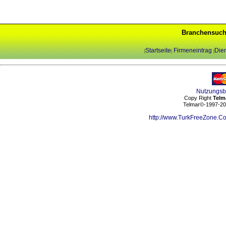
Branchensuch
Startseite
Firmeneintrag
Dien
|
|
|
Nutzungs
Copy Right
Telm
Telmar©-1997-202
http://www.TurkFreeZone.C