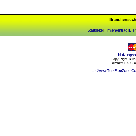
Branchensuch
Startseite
Firmeneintrag
Dien
|
|
|
Nutzungs
Copy Right
Telm
Telmar©-1997-202
http://www.TurkFreeZone.C