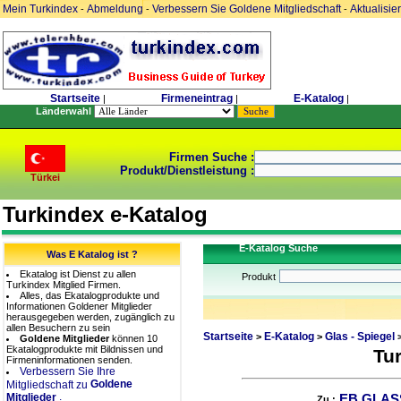
Mein Turkindex
Abmeldung
Verbessern Sie Goldene Mitgliedschaft
Aktualisie
-
-
-
Startseite
Firmeneintrag
E-Katalog
|
|
|
Länderwahl
Firmen Suche :
Produkt/Dienstleistung :
Türkei
Turkindex e-Katalog
E-Katalog Suche
Was E Katalog ist ?
Ekatalog ist Dienst zu allen
Produkt
Turkindex Mitglied Firmen.
Alles, das Ekatalogprodukte und
Informationen Goldener Mitglieder
herausgegeben werden, zugänglich zu
allen Besuchern zu sein
Startseite
E-Katalog
Glas - Spiegel
>
>
Goldene Mitglieder
können 10
Ekatalogprodukte mit Bildnissen und
Tu
Firmeninformationen senden.
Verbessern Sie Ihre
Goldene
Mitgliedschaft zu
.
Mitglieder
EB GLAS
Zu :