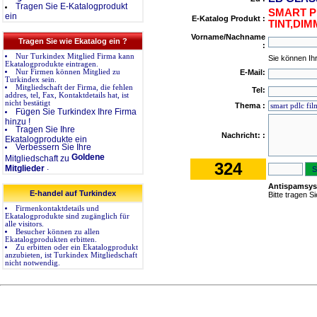
Tragen Sie E-Katalogprodukt
SMART P
ein
E-Katalog Produkt :
TINT,DI
Vorname/Nachname
Tragen Sie wie Ekatalog ein ?
:
Nur Turkindex Mitglied Firma kann
Sie können Ih
Ekatalogprodukte eintragen.
Nur Firmen können Mitglied zu
E-Mail:
Turkindex sein.
Mitgliedschaft der Firma, die fehlen
Tel:
addres, tel, Fax, Kontaktdetails hat, ist
nicht bestätigt
Thema :
Fügen Sie Turkindex Ihre Firma
hinzu !
Tragen Sie Ihre
Nachricht: :
Ekatalogprodukte ein
Verbessern Sie Ihre
Goldene
Mitgliedschaft zu
324
.
Mitglieder
Antispamsys
E-handel auf Turkindex
Bitte tragen S
Firmenkontaktdetails und
Ekatalogprodukte sind zugänglich für
alle visitors.
Besucher können zu allen
Ekatalogprodukten erbitten.
Zu erbitten oder ein Ekatalogprodukt
anzubieten, ist Turkindex Mitgliedschaft
nicht notwendig.