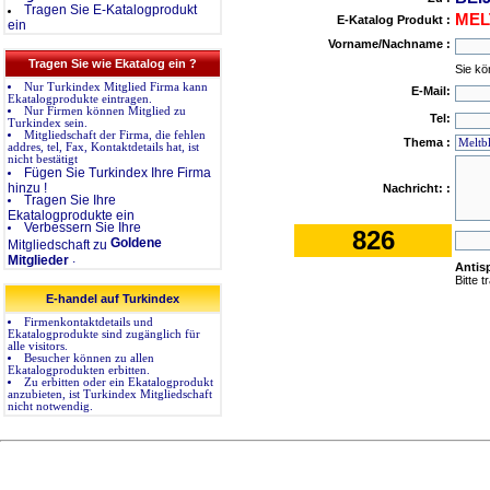
Tragen Sie E-Katalogprodukt
MEL
E-Katalog Produkt :
ein
Vorname/Nachname :
Tragen Sie wie Ekatalog ein ?
Sie kö
Nur Turkindex Mitglied Firma kann
E-Mail:
Ekatalogprodukte eintragen.
Nur Firmen können Mitglied zu
Tel:
Turkindex sein.
Mitgliedschaft der Firma, die fehlen
Thema :
addres, tel, Fax, Kontaktdetails hat, ist
nicht bestätigt
Fügen Sie Turkindex Ihre Firma
hinzu !
Nachricht: :
Tragen Sie Ihre
Ekatalogprodukte ein
Verbessern Sie Ihre
826
Goldene
Mitgliedschaft zu
.
Mitglieder
Antis
Bitte 
E-handel auf Turkindex
Firmenkontaktdetails und
Ekatalogprodukte sind zugänglich für
alle visitors.
Besucher können zu allen
Ekatalogprodukten erbitten.
Zu erbitten oder ein Ekatalogprodukt
anzubieten, ist Turkindex Mitgliedschaft
nicht notwendig.