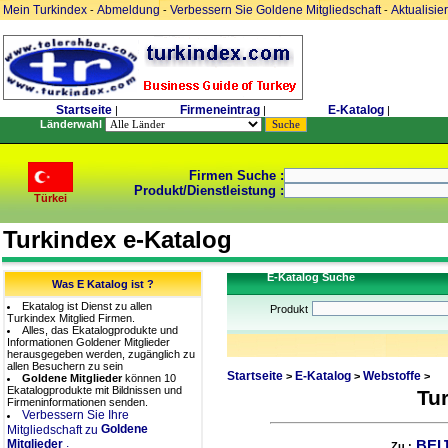
Mein Turkindex
Abmeldung
Verbessern Sie Goldene Mitgliedschaft
Aktualisie
-
-
-
Startseite
Firmeneintrag
E-Katalog
|
|
|
Länderwahl
Firmen Suche :
Produkt/Dienstleistung :
Türkei
Turkindex e-Katalog
E-Katalog Suche
Was E Katalog ist ?
Ekatalog ist Dienst zu allen
Produkt
Turkindex Mitglied Firmen.
Alles, das Ekatalogprodukte und
Informationen Goldener Mitglieder
herausgegeben werden, zugänglich zu
allen Besuchern zu sein
Startseite
E-Katalog
Webstoffe
>
>
>
Goldene Mitglieder
können 10
Ekatalogprodukte mit Bildnissen und
Tu
Firmeninformationen senden.
Verbessern Sie Ihre
Goldene
Mitgliedschaft zu
.
Mitglieder
BEI
Zu :