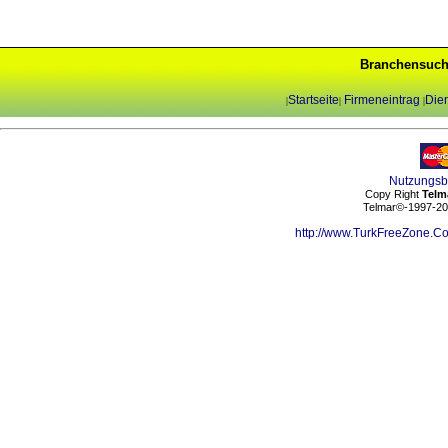
Branchensuch
Startseite
Firmeneintrag
Dien
|
|
|
Nutzungs
Copy Right
Telm
Telmar©-1997-202
http://www.TurkFreeZone.C