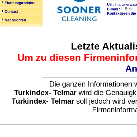
Ekatalogprodukte
Url :
http://www.s
E-mail :
Contact
Kontaktieren Sie
Nachrichten
Letzte Aktuali
Um zu diesen Firmeninfor
An
Die ganzen Informationen w
Turkindex- Telmar
wird die Genauigke
Turkindex- Telmar
soll jedoch wird ve
Firmeninforma