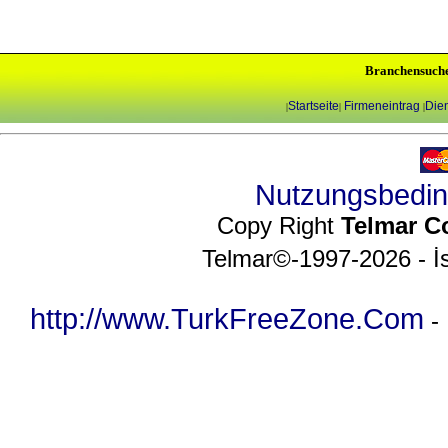
Branchensuch
Startseite
Firmeneintrag
Dien
|
|
|
Nutzungsbedi
Copy Right
Telmar C
Telmar©-1997-2026 - İs
http://www.TurkFreeZone.Com
-