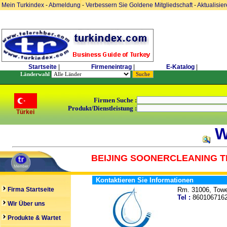
Mein Turkindex
-
Abmeldung
-
Verbessern Sie Goldene Mitgliedschaft
-
Aktualisie
Startseite
|
Firmeneintrag
|
E-Katalog
|
Länderwahl
Firmen Suche :
Produkt/Dienstleistung :
Türkei
W
BEIJING SOONERCLEANING T
Kontaktieren Sie Informationen
Firma Startseite
Rm. 31006, Towe
Tel :
86010671
Wir Über uns
Produkte & Wartet