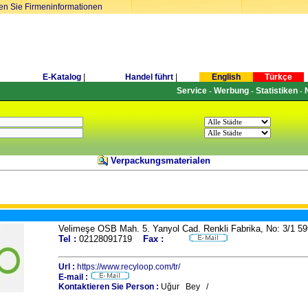
ren Sie Firmeninformationen
E-Katalog
|
Handel führt
|
English
Türkçe
Service
Werbung
Statistiken
-
-
-
Verpackungsmaterialen
Velimeşe OSB Mah. 5. Yanyol Cad. Renkli Fabrika, No: 3/
Tel :
02128091719
Fax :
Url :
https://www.recyloop.com/tr/
E-mail :
Kontaktieren Sie Person :
Uğur Bey /