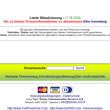
Letzte Aktualisierung :
17.06.2026
Um zu diesen Firmeninformationen zu aktualisieren.
Bitte Anmeldung
Die ganzen Informationen werden von der Firma sich versorgt.
Turkindex- Telmar
wird die Genauigkeit von diesen Informationen nicht garantieren.
 Telmar
soll jedoch wird verantwortlich für irgendeine Ungenauigkeit in den Firmeninformationen ni
Branchensuche:
Startseite
Firmeneintrag
Dienstleistungen
Werbung
Über Uns
Kontakt
Hilfe
|
|
|
|
|
|
|
|
Nutzungsbedingungen
Datenschutz
|
Copy Right
Telmar Communication Services A.Ş.
info@telmar.com.tr
Telmar©-1997-2026 - İstanbul |
http://www.TurkFreeZone.Com
http://www.list2000.com
Kleinanzeigen
-
-