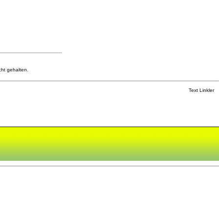
cht gehalten.
Text Linkler