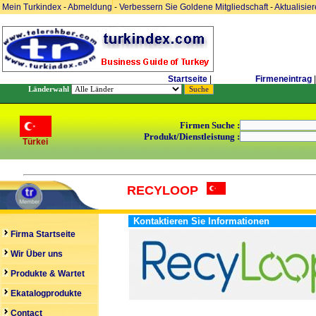
Mein Turkindex
-
Abmeldung
-
Verbessern Sie Goldene Mitgliedschaft
-
Aktualisie
Startseite
|
Firmeneintrag
|
Länderwahl
Firmen Suche :
Produkt/Dienstleistung :
Türkei
RECYLOOP
Kontaktieren Sie Informationen
Firma Startseite
Wir Über uns
Produkte & Wartet
Ekatalogprodukte
Contact