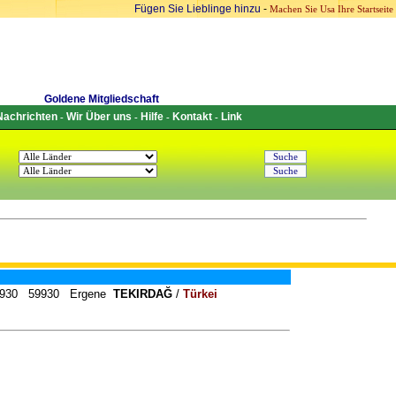
Fügen Sie Lieblinge hinzu
-
Machen Sie Usa Ihre Startseite
Goldene Mitgliedschaft
Nachrichten
Wir Über uns
Hilfe
Kontakt
Link
-
-
-
-
1 59930 59930 Ergene
TEKIRDAĞ
/
Türkei