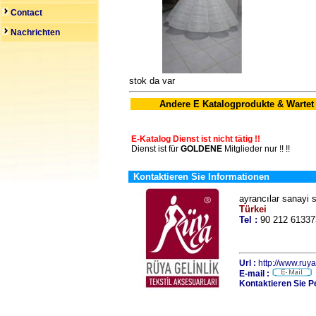
Contact
Nachrichten
stok da var
Andere E Katalogprodukte & Wartet
E-Katalog Dienst ist nicht tätig !!
Dienst ist für
GOLDENE
Mitglieder nur !! !!
Kontaktieren Sie Informationen
ayrancılar sanayi
Türkei
Tel :
90 212 613
Url :
http://www.ruya
E-mail :
Kontaktieren Sie P