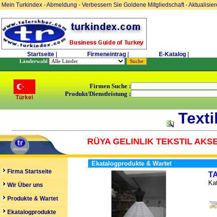
Mein Turkindex
-
Abmeldung
-
Verbessern Sie Goldene Mitgliedschaft
-
Aktualisie
Startseite
|
Firmeneintrag
|
E-Katalog
|
Länderwahl
Firmen Suche :
Produkt/Dienstleistung :
Türkei
Texti
RÜYA GELINLIK TEKSTIL AKS
Ekatalogprodukte & Wartet
Firma Startseite
T
Kat
Wir Über uns
Produkte & Wartet
Ekatalogprodukte