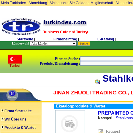
Mein Turkindex
-
Abmeldung
-
Verbessern Sie Goldene Mitgliedschaft
-
Aktualisie
Startseite
|
Firmeneintrag
|
E-Katalog
|
Länderwahl
Firmen Suche :
Produkt/Dienstleistung :
Türkei
Stahlk
JINAN ZHUOLI TRADING CO., 
Ekatalogprodukte & Wartet
Firma Startseite
PREPAINTED G
Kategori :
Stahlkons
Wir Über uns
Produkte & Wartet