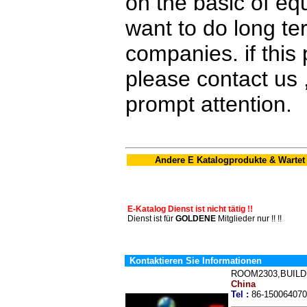
on the basic of eq
want to do long t
companies. if this 
please contact us ,
prompt attention.
Andere E Katalogprodukte & Wartet
E-Katalog Dienst ist nicht tätig !!
Dienst ist für
GOLDENE
Mitglieder nur !! !!
Kontaktieren Sie Informationen
ROOM2303,BUILD
China
Tel :
86-1500640