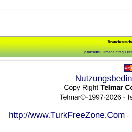
Branchensuch
Startseite
Firmeneintrag
Dien
|
|
|
Nutzungsbedi
Copy Right
Telmar C
Telmar©-1997-2026 - İs
http://www.TurkFreeZone.Com
-