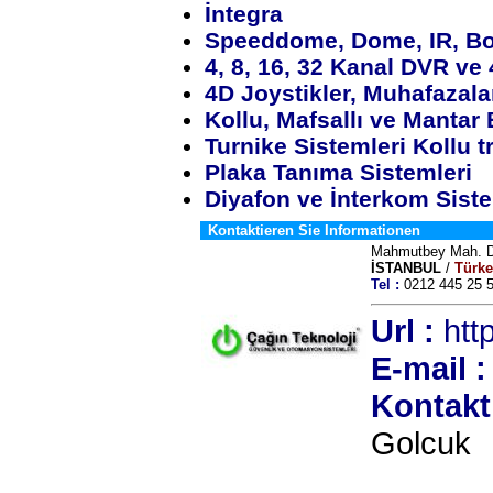
İntegra
Speeddome, Dome, IR, Bo
4, 8, 16, 32 Kanal DVR ve 
4D Joystikler, Muhafazalar
Kollu, Mafsallı ve Mantar B
Turnike Sistemleri Kollu tr
Plaka Tanıma Sistemleri
Diyafon ve İnterkom Siste
Kontaktieren Sie Informationen
Mahmutbey Mah. De
İSTANBUL
/
Türke
Tel :
0212 445 2
Url :
htt
E-mail :
Kontakt
Golcuk