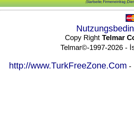
Startseite
Firmeneintrag
Dien
|
|
|
Nutzungsbedi
Copy Right
Telmar C
Telmar©-1997-2026 - İs
http://www.TurkFreeZone.Com
-