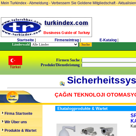
Mein Turkindex
-
Abmeldung
-
Verbessern Sie Goldene Mitgliedschaft
-
Aktualisie
Startseite
|
Firmeneintrag
|
E-Katalog
|
Länderwahl
Firmen Suche :
Produkt/Dienstleistung :
Türkei
Sicherheitssys
ÇAĞıN TEKNOLOJI OTOMASYO
Ekatalogprodukte & Wartet
Firma Startseite
S
K
Wir Über uns
Kat
Produkte & Wartet