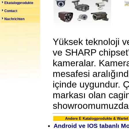
Ekatalogprodukte
Contact
Nachrichten
Yüksek teknoloji v
ve SHARP chipset'
kameralar. Kamera
mesafesi aralığın
içinde uygundur. Ça
markası olan cagi
showroomumuzda in
Andere E Katalogprodukte & Wartet
Android ve IOS tabanlı M