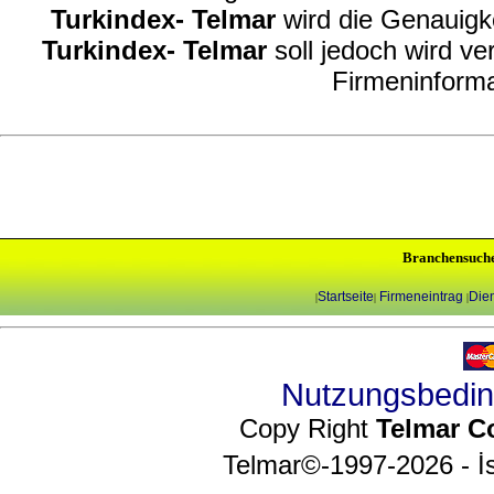
Turkindex- Telmar
wird die Genauigke
Turkindex- Telmar
soll jedoch wird ve
Firmeninforma
Branchensuch
Startseite
Firmeneintrag
Dien
|
|
|
Nutzungsbedi
Copy Right
Telmar C
Telmar©-1997-2026 - İs