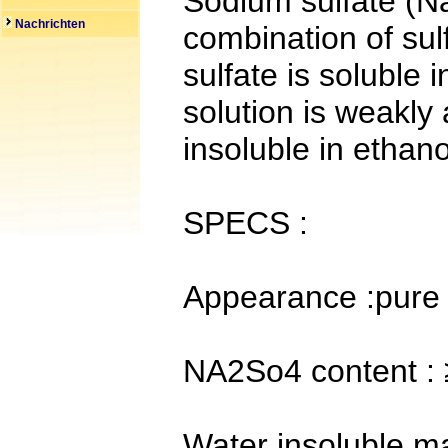
Sodium sulfate (N
Nachrichten
combination of su
sulfate is soluble 
solution is weakly 
insoluble in ethano
SPECS :
Appearance :pure
NA2So4 content :
Water insoluble m