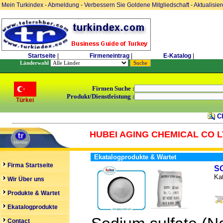
Mein Turkindex
-
Abmeldung
-
Verbessern Sie Goldene Mitgliedschaft
-
Aktualisie
Startseite
|
Firmeneintrag
|
E-Katalog
|
Länderwahl
Firmen Suche :
Produkt/Dienstleistung :
Türkei
Ch
HUBEI AGING CHEMICAL CO 
Ekatalogprodukte & Wartet
Firma Startseite
S
Kat
Wir Über uns
Produkte & Wartet
Ekatalogprodukte
Contact