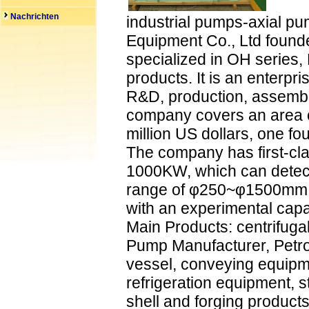
Nachrichten
industrial pumps-axial 
Equipment Co., Ltd founde
specialized in OH series,
products. It is an enterpri
R&D, production, assembly
company covers an area o
million US dollars, one fou
The company has first-cla
1000KW, which can detect
range of φ250~φ1500mm; I
with an experimental capa
Main Products: centrifug
Pump Manufacturer, Petro
vessel, conveying equipmen
refrigeration equipment, st
shell and forging products