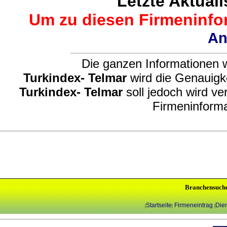
Letzte Aktuali
Um zu diesen Firmeninfor
An
Die ganzen Informationen w
Turkindex- Telmar
wird die Genauigke
Turkindex- Telmar
soll jedoch wird ve
Firmeninforma
Branchensuch
Startseite
Firmeneintrag
Dien
|
|
|