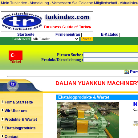
Mein Turkindex
-
Abmeldung
-
Verbessern Sie Goldene Mitgliedschaft
-
Aktualisie
Startseite
|
Firmeneintrag
|
E-Katalog
|
Länderwahl
Firmen Suche :
Produkt/Dienstleistung :
Türkei
Pum
DALIAN YUANKUN MACHINERY
Ekatalogprodukte & Wartet
Firma Startseite
I
Kat
Wir Über uns
Produkte & Wartet
Ekatalogprodukte
Contact