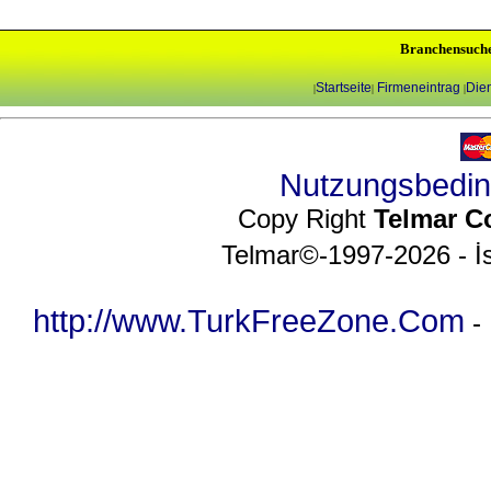
Branchensuch
Startseite
Firmeneintrag
Dien
|
|
|
Nutzungsbedi
Copy Right
Telmar C
Telmar©-1997-2026 - İs
http://www.TurkFreeZone.Com
-