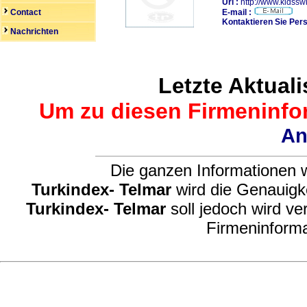
Url :
http://www.kidss
Contact
E-mail :
Kontaktieren Sie Pers
Nachrichten
Letzte Aktuali
Um zu diesen Firmeninfor
An
Die ganzen Informationen w
Turkindex- Telmar
wird die Genauigke
Turkindex- Telmar
soll jedoch wird ve
Firmeninforma