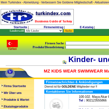
Mein Turkindex
-
Abmeldung
-
Verbessern Sie Goldene Mitgliedschaft
-
Aktualisie
Startseite
|
Firmeneintrag
|
E-Katalog
|
Länderwahl
Firmen Suche :
Produkt/Dienstleistung :
Türkei
Kinder- un
MZ KIDS WEAR SWIMWEAR MA
Firmennachrichten & Ankündigungen
Firma Startseite
Dienst ist für
GOLDENE
Mitglieder nur !!
Kontaktieren Sie Informationen
Wir Über uns
100-102. Maya Akar
Produkte & Wartet
Tel :
90212355586
Ekatalogprodukte