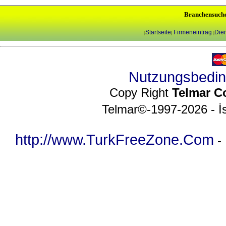
Branchensuch
Startseite
Firmeneintrag
Dien
|
|
|
Nutzungsbedi
Copy Right
Telmar C
Telmar©-1997-2026 - İs
http://www.TurkFreeZone.Com
-