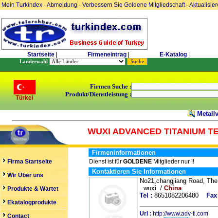
Mein Turkindex
-
Abmeldung
-
Verbessern Sie Goldene Mitgliedschaft
-
Aktualisie
Startseite
|
Firmeneintrag
|
E-Katalog
|
Länderwahl
Firmen Suche :
Produkt/Dienstleistung :
Türkei
Metall
WUXI ADVANCED TITANIUM TE
Firmeninformationen
Firma Startseite
Dienst ist für
GOLDENE
Mitglieder nur !!
Kontaktieren Sie Informationen
Wir Über uns
No21,changjiang Road, The
wuxi /
China
Produkte & Wartet
Tel :
8651082206480
Fax 
Ekatalogprodukte
Url :
http://www.adv-ti.com
Contact