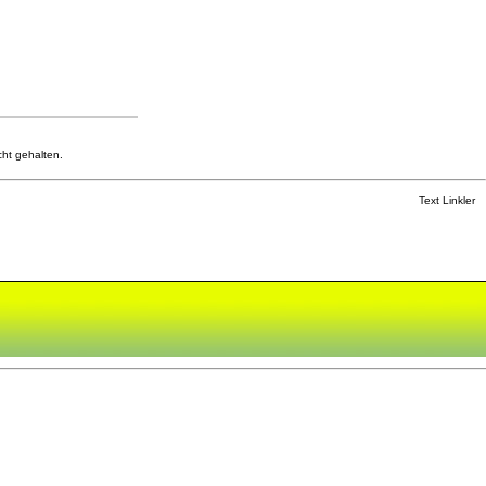
cht gehalten.
Text Linkler