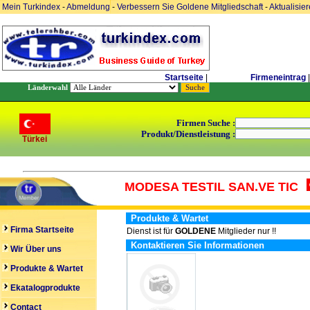
Mein Turkindex
-
Abmeldung
-
Verbessern Sie Goldene Mitgliedschaft
-
Aktualisie
Startseite
|
Firmeneintrag
|
Länderwahl
Firmen Suche :
Produkt/Dienstleistung :
Türkei
MODESA TESTIL SAN.VE TIC
Produkte & Wartet
Firma Startseite
Dienst ist für
GOLDENE
Mitglieder nur !!
Kontaktieren Sie Informationen
Wir Über uns
Produkte & Wartet
Ekatalogprodukte
Contact