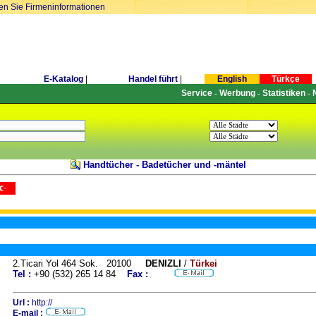
ren Sie Firmeninformationen
E-Katalog
|
Handel führt
|
English
Türkçe
Service
Werbung
Statistiken
-
-
-
Handtücher - Badetücher und -mäntel
2.Ticari Yol 464 Sok. 20100
DENIZLI
/
Türkei
Tel :
+90 (532) 265 14 84
Fax :
Url :
http://
E-mail :