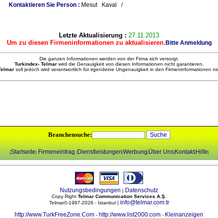
Kontaktieren Sie Person :
Mesut Kaval /
Letzte Aktualisierung :
27.11.2013
Um zu diesen Firmeninformationen zu aktualisieren.
Bitte Anmeldung
Die ganzen Informationen werden von der Firma sich versorgt.
Turkindex- Telmar
wird die Genauigkeit von diesen Informationen nicht garantieren.
 Telmar
soll jedoch wird verantwortlich für irgendeine Ungenauigkeit in den Firmeninformationen ni
Branchensuche:
Startseite
Firmeneintrag
Dienstleistungen
Werbung
Über Uns
Kontakt
Hilfe
|
|
|
|
|
|
|
|
Nutzungsbedingungen
Datenschutz
|
Copy Right
Telmar Communication Services A.Ş.
info@telmar.com.tr
Telmar©-1997-2026 - İstanbul |
http://www.TurkFreeZone.Com
http://www.list2000.com
Kleinanzeigen
-
-