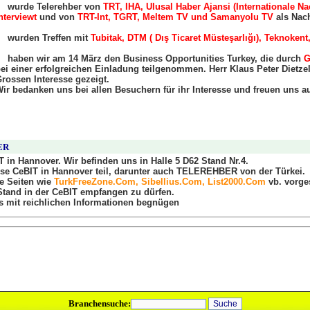
wurde Telerehber von
TRT, IHA, Ulusal Haber Ajansi (Internationale 
nterviewt
und von
TRT-Int, TGRT, Meltem TV und Samanyolu TV
als Nach
wurden Treffen mit
Tubitak, DTM ( Dış Ticaret Müsteşarlığı), Teknokent
haben wir am 14 März den Business Opportunities Turkey, die durch
G
ei einer erfolgreichen Einladung teilgenommen. Herr Klaus Peter Dietzel
rossen Interesse gezeigt.
ir bedanken uns bei allen Besuchern für ihr Interesse und freuen uns au
ER
 in Hannover. Wir befinden uns in Halle 5 D62 Stand Nr.4.
se CeBIT in Hannover teil, darunter auch TELEREHBER von der Türkei.
 Seiten wie
TurkFreeZone.Com, Sibellius.Com, List2000.Com
vb. vorges
Stand in der CeBIT empfangen zu dürfen.
s mit reichlichen Informationen begnügen
Branchensuche: