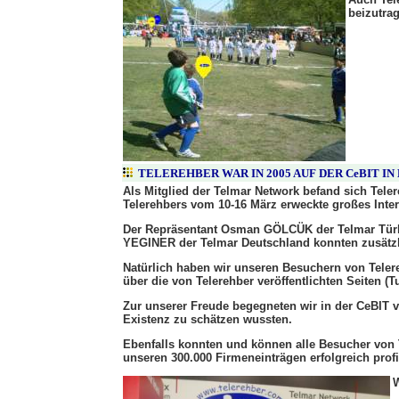
beizutra
TELEREHBER WAR IN 2005 AUF DER CeBIT I
Als Mitglied der Telmar Network befand sich Teler
Telerehbers vom 10-16 März erweckte großes Inte
Der Repräsentant Osman GÖLCÜK der Telmar Türk
YEGINER der Telmar Deutschland konnten zusätzl
Natürlich haben wir unseren Besuchern von Teler
über die von Telerehber veröffentlichten Seiten 
Zur unserer Freude begegneten wir in der CeBIT vi
Existenz zu schätzen wussten.
Ebenfalls konnten und können alle Besucher von
unseren 300.000 Firmeneinträgen erfolgreich profi
W