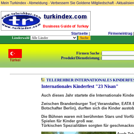
Mein Turkindex
-
Abmeldung
-
Verbessern Sie Goldene Mitgliedschaft
-
Aktualisie
Startseite
|
Firmeneintrag
|
Länderwahl
Firmen Suche :
Produkt/Dienstleistung :
Türkei
TELEREHBER INTERNATIONALES KINDERFEST
Internationales Kinderfest "23 Nisan"
Auch dieses Jahr startete die Internationale Kinderf
Zwischen Brandenburger Tor( Veranstalter, EATA B
Botschafter Berlin), durften sich die Kinder austo
Die Bühnen waren mit berühmten Stars und Vorfüh
Spielen für Kinder groß war.
Türkischen Spezialitäten sorgten für geschmacks
Auch Tel