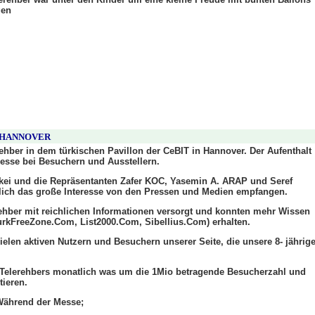
gen
N HANNOVER
ehber in dem türkischen Pavillon der CeBIT in Hannover. Der Aufenthalt
resse bei Besuchern und Ausstellern.
ei und die Repräsentanten Zafer KOC, Yasemin A. ARAP und Seref
ich das große Interesse von den Pressen und Medien empfangen.
ehber mit reichlichen Informationen versorgt und konnten mehr Wissen
(TurkFreeZone.Com, List2000.Com, Sibellius.Com) erhalten.
elen aktiven Nutzern und Besuchern unserer Seite, die unsere 8- jährig
 Telerehbers monatlich was um die 1Mio betragende Besucherzahl und
tieren.
ährend der Messe;