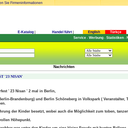
ren Sie Firmeninformationen
E-Katalog
|
Handel führt
|
English
Türkçe
Service
Werbung
Statistiken
-
-
-
Nachrichten
 '23 NISAN'
est ' 23 Nisan ' 2 mal in Berlin,
erlin-Brandenburg) und Berlin Schöneberg in Volkspark ( Veranstalter, T
ben.
rung der Kinder besetzt, wobei auch die Möglichkeit zum toben, tanze
vollen Höhepunkt.
erehber war unter den Kinder um eine kleine Freude mit bunten Ballons