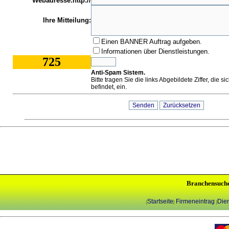
Webadresse:http://
Ihre Mitteilung:
Einen BANNER Auftrag aufgeben.
Informationen über Dienstleistungen.
725
Anti-Spam Sistem.
Bitte tragen Sie die links Abgebildete Ziffer, die s
befindet, ein.
Branchensuch
Startseite
Firmeneintrag
Dien
|
|
|