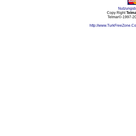
Nutzungs
Copy Right
Telma
Telmar©-1997-202
http://www.TurkFreeZone.C