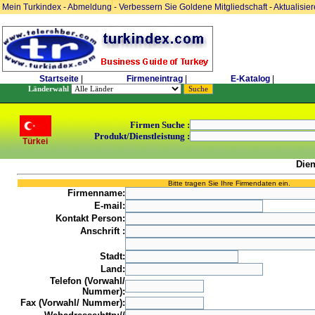
Mein Turkindex
-
Abmeldung
-
Verbessern Sie Goldene Mitgliedschaft
-
Aktualisie
Startseite
|
Firmeneintrag
|
E-Katalog
|
Länderwahl
Firmen Suche :
Produkt/Dienstleistung :
Türkei
Dien
Bitte tragen Sie Ihre Firmendaten ein.
Firmenname:
E-mail:
Kontakt Person:
Anschrift :
Stadt:
Land:
Telefon (Vorwahl/
Nummer):
Fax (Vorwahl/ Nummer):