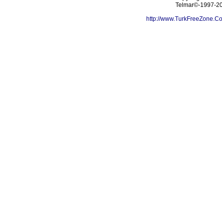
Telmar©-1997-202
http://www.TurkFreeZone.C