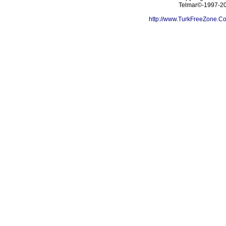
Telmar©-1997-202
http://www.TurkFreeZone.C