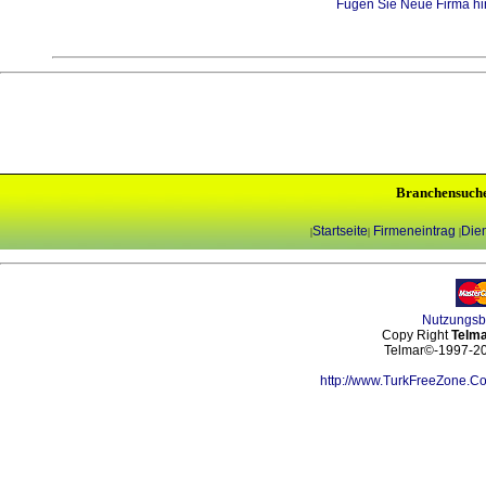
Fügen Sie Neue Firma hi
Branchensuch
Startseite
Firmeneintrag
Dien
|
|
|
Nutzungs
Copy Right
Telma
Telmar©-1997-202
http://www.TurkFreeZone.C