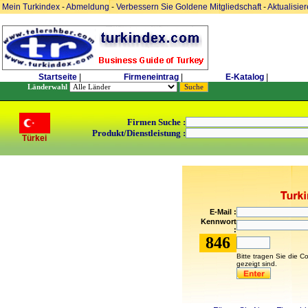
Mein Turkindex
-
Abmeldung
-
Verbessern Sie Goldene Mitgliedschaft
-
Aktualisie
Startseite
|
Firmeneintrag
|
E-Katalog
|
Länderwahl
Firmen Suche :
Produkt/Dienstleistung :
Türkei
E-Mail :
Kennwort
:
846
Bitte tragen Sie die C
gezeigt sind.