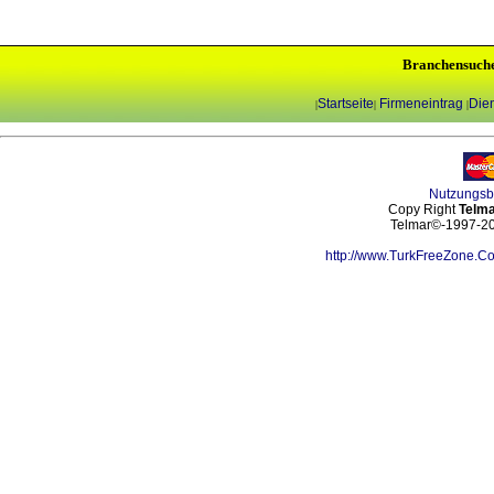
Branchensuch
Startseite
Firmeneintrag
Dien
|
|
|
Nutzungs
Copy Right
Telma
Telmar©-1997-202
http://www.TurkFreeZone.C