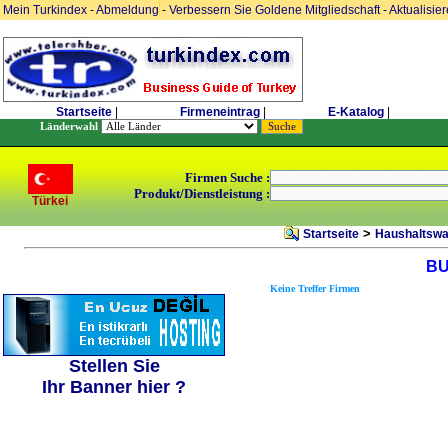
Mein Turkindex
-
Abmeldung
-
Verbessern Sie Goldene Mitgliedschaft
-
Aktualisie
Startseite
|
Firmeneintrag
|
E-Katalog
|
Länderwahl
Firmen Suche :
Produkt/Dienstleistung :
Türkei
>
Startseite
Haushaltswa
BU
Keine Treffer Firmen
Stellen Sie
Ihr Banner hier ?