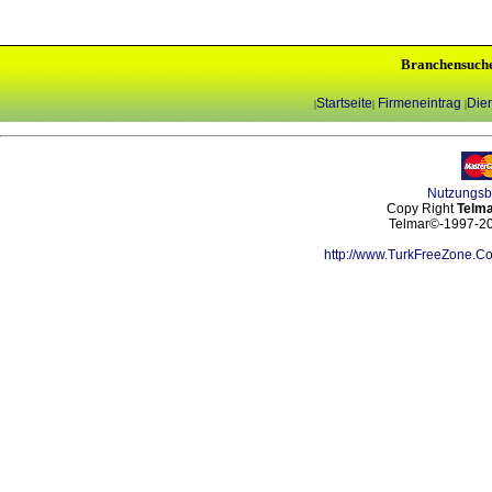
Branchensuch
Startseite
Firmeneintrag
Dien
|
|
|
Nutzungs
Copy Right
Telma
Telmar©-1997-202
http://www.TurkFreeZone.C