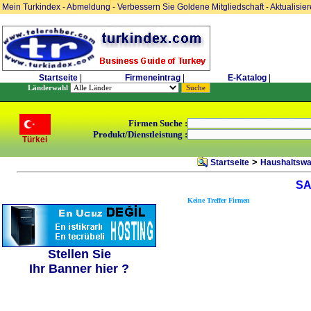
Mein Turkindex
-
Abmeldung
-
Verbessern Sie Goldene Mitgliedschaft
-
Aktualisie
Startseite
|
Firmeneintrag
|
E-Katalog
|
Länderwahl
Firmen Suche :
Produkt/Dienstleistung :
Türkei
>
Startseite
Haushaltswa
SA
Keine Treffer Firmen
Stellen Sie
Ihr Banner hier ?