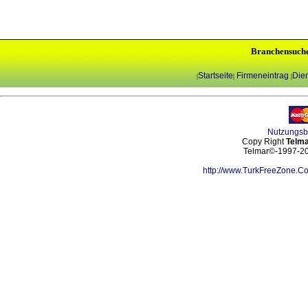
Branchensuch
Startseite
Firmeneintrag
Dien
|
|
|
Nutzungs
Copy Right
Telma
Telmar©-1997-202
http://www.TurkFreeZone.C