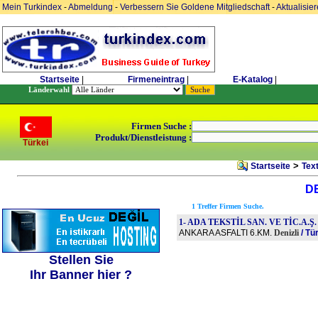
Mein Turkindex
-
Abmeldung
-
Verbessern Sie Goldene Mitgliedschaft
-
Aktualisie
Startseite
|
Firmeneintrag
|
E-Katalog
|
Länderwahl
Firmen Suche :
Produkt/Dienstleistung :
Türkei
>
Startseite
Tex
DE
1 Treffer Firmen Suche.
1- ADA TEKSTİL SAN. VE TİC.A.Ş
ANKARA ASFALTI 6.KM.
Denizli
/ Tü
Stellen Sie
Ihr Banner hier ?