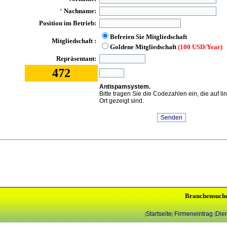
Nachname:
*
Position im Betrieb:
Befreien Sie Mitgliedschaft
Mitgliedschaft :
Goldene Mitgliedschaft
(100 USD/Year)
Repräsentant:
472
Antispamsystem.
Bitte tragen Sie die Codezahlen ein, die auf l
Ort gezeigt sind.
Branchensuch
Startseite
Firmeneintrag
Dien
|
|
|