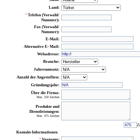
Land:
Telefon (Vorwahl/
*
Nummer):
Fax (Vorwahl/
Nummer):
E-Mail:
Alternative E- Mail:
Webadresse:
Branche:
Jahresumsatz:
Anzahl der Angestellten:
Gründungsjahr:
Über die Firma:
Max. 250 Zeichen
Produkte und
Dienstleistungen:
Max. 475 Zeichen
Z
Kontakt-Informationen
Vorname:
*