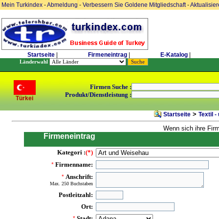
Mein Turkindex
-
Abmeldung
-
Verbessern Sie Goldene Mitgliedschaft
-
Aktualisie
Startseite
|
Firmeneintrag
|
E-Katalog
|
Länderwahl
Firmen Suche :
Produkt/Dienstleistung :
Türkei
>
Startseite
Textil 
Wenn sich ihre Fir
Firmeneintrag
Kategori :
(*)
Firmenname:
*
Anschrift:
*
Max. 250 Buchstaben
Postleitzahl:
Ort:
Stadt:
*