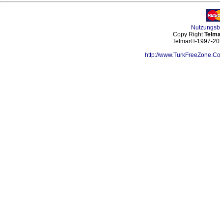
Nutzungs
Copy Right
Telma
Telmar©-1997-202
http://www.TurkFreeZone.C