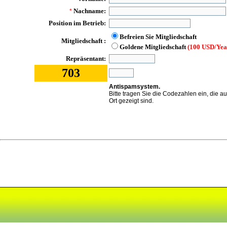
Nachname:
*
Position im Betrieb:
Befreien Sie Mitgliedschaft
Mitgliedschaft :
Goldene Mitgliedschaft
(100 USD/Yea
Repräsentant:
703
Antispamsystem.
Bitte tragen Sie die Codezahlen ein, die a
Ort gezeigt sind.