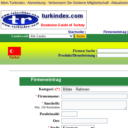
Mein Turkindex
-
Abmeldung
-
Verbessern Sie Goldene Mitgliedschaft
-
Aktualisie
Startseite
|
Firmeneintrag
|
Länderwahl
Firmen Suche :
Produkt/Dienstleistung :
Türkei
Firmeneintrag
Kategori :
(*)
Firmenname:
*
Anschrift:
*
Max. 250 Buchstaben
Postleitzahl:
Ort:
Stadt:
*