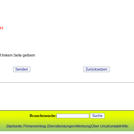
r)
uf linkem Seite gelbem
Branchensuche:
Startseite
Firmeneintrag
Dienstleistungen
Werbung
Über Uns
Kontakt
Hilfe
|
|
|
|
|
|
|
|