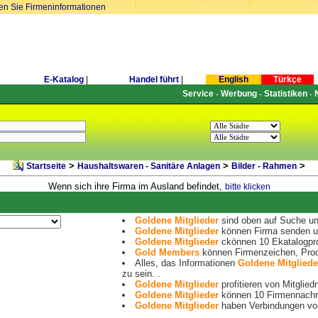
ren Sie Firmeninformationen
E-Katalog
|
Handel führt
|
English
Türkçe
Service
Werbung
Statistiken
-
-
-
>
>
>
Startseite
Haushaltswaren - Sanitäre Anlagen
Bilder - Rahmen
Wenn sich ihre Firma im Ausland befindet,
bitte klicken
Goldene Mitglieder
sind oben auf Suche und
Goldene Mitglieder
können Firma senden un
Goldene Mitglieder
ckönnen 10 Ekatalogpro
Gold Members
können Firmenzeichen, Prod
Alles, das Informationen
Goldene Mitgliede
zu sein. .
Goldene Mitglieder
profitieren von Mitglied
Goldene Mitglieder
können 10 Firmennachri
Goldene Mitglieder
haben Verbindungen von